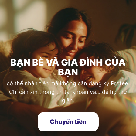
BẠN BÈ VÀ GIA ĐÌNH CỦA
BẠN
có thể nhận tiền mà không cần đăng ký Profee.
Chỉ cần xin thông tin tài khoản và… để họ thư
giãn.
Chuyển tiền