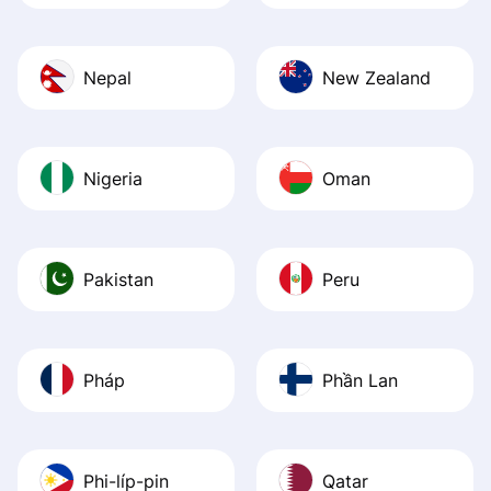
Nepal
New Zealand
Nigeria
Oman
Pakistan
Peru
Pháp
Phần Lan
Phi-líp-pin
Qatar