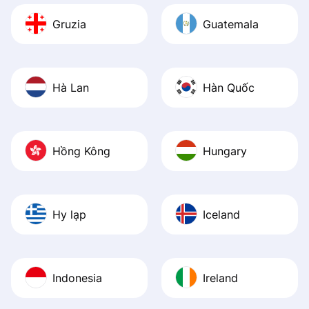
Gruzia
Guatemala
Hà Lan
Hàn Quốc
Hồng Kông
Hungary
Hy lạp
Iceland
Indonesia
Ireland