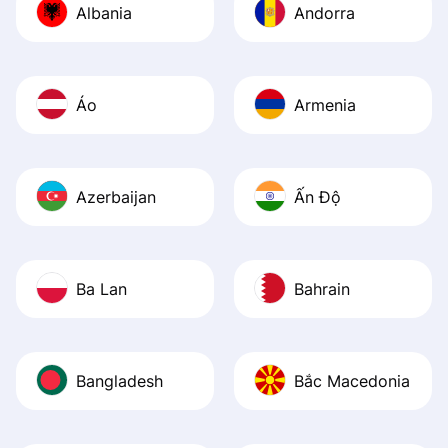
Albania
Andorra
Áo
Armenia
Azerbaijan
Ấn Độ
Ba Lan
Bahrain
Bangladesh
Bắc Macedonia