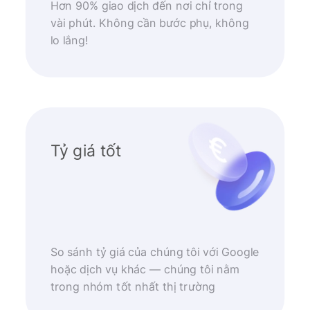
Hơn 90% giao dịch đến nơi chỉ trong
vài phút. Không cần bước phụ, không
lo lắng!
Tỷ giá tốt
So sánh tỷ giá của chúng tôi với Google
hoặc dịch vụ khác — chúng tôi nằm
trong nhóm tốt nhất thị trường