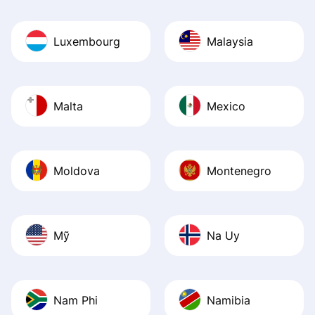
Luxembourg
Malaysia
Malta
Mexico
Moldova
Montenegro
Mỹ
Na Uy
Nam Phi
Namibia