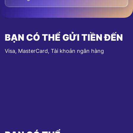
BẠN CÓ THỂ GỬI TIỀN ĐẾN
Visa, MasterCard, Tài khoản ngân hàng