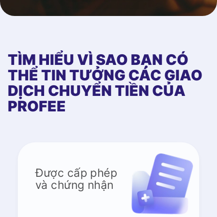
TÌM HIỂU VÌ SAO BẠN CÓ
THỂ TIN TƯỞNG CÁC GIAO
DỊCH CHUYỂN TIỀN CỦA
PROFEE
Được cấp phép
và chứng nhận