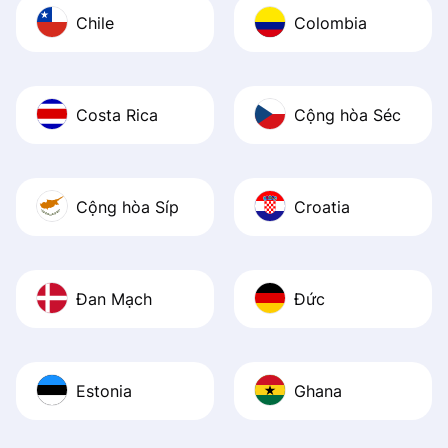
Chile
Colombia
Costa Rica
Cộng hòa Séc
Cộng hòa Síp
Croatia
Đan Mạch
Đức
Estonia
Ghana