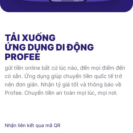
TẢI XUỐNG
ỨNG DỤNG DI ĐỘNG
PROFEE
gửi tiền online bất cứ lúc nào, đến mọi điểm đến
có sẵn. Ứng dụng giúp chuyển tiền quốc tế trở
nên đơn giản. Nhận tỷ giá tốt và thông báo về
Profee. Chuyển tiền an toàn mọi lúc, mọi nơi.
Nhận liên kết qua mã QR