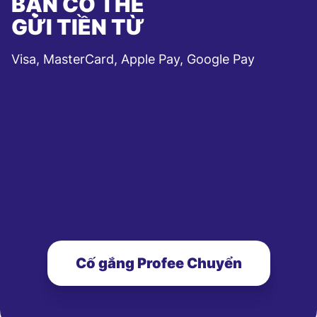
BẠN CÓ THỂ
GỬI TIỀN TỪ
Visa, MasterCard, Apple Pay, Google Pay
Cố gắng Profee Chuyển