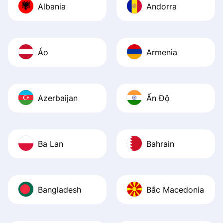
Albania
Andorra
Áo
Armenia
Azerbaijan
Ấn Độ
Ba Lan
Bahrain
Bangladesh
Bắc Macedonia