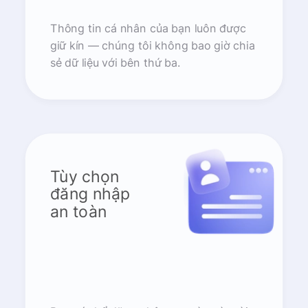
Thông tin cá nhân của bạn luôn được
giữ kín — chúng tôi không bao giờ chia
sẻ dữ liệu với bên thứ ba.
Tùy chọn
đăng nhập
an toàn