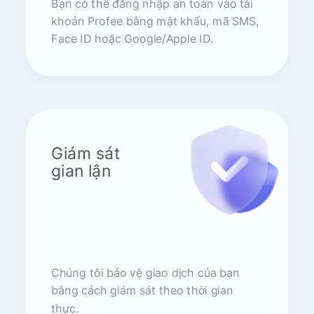
Bạn có thể đăng nhập an toàn vào tài
khoản Profee bằng mật khẩu, mã SMS,
Face ID hoặc Google/Apple ID.
Giám sát
gian lận
Chúng tôi bảo vệ giao dịch của bạn
bằng cách giám sát theo thời gian
thực.