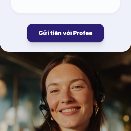
Gửi tiền với Profee