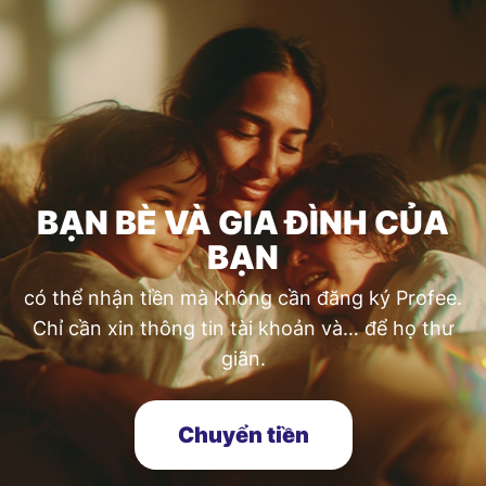
BẠN BÈ VÀ GIA ĐÌNH CỦA
BẠN
có thể nhận tiền mà không cần đăng ký Profee.
Chỉ cần xin thông tin tài khoản và… để họ thư
giãn.
Chuyển tiền