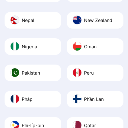
Nepal
New Zealand
Nigeria
Oman
Pakistan
Peru
Pháp
Phần Lan
Phi-líp-pin
Qatar