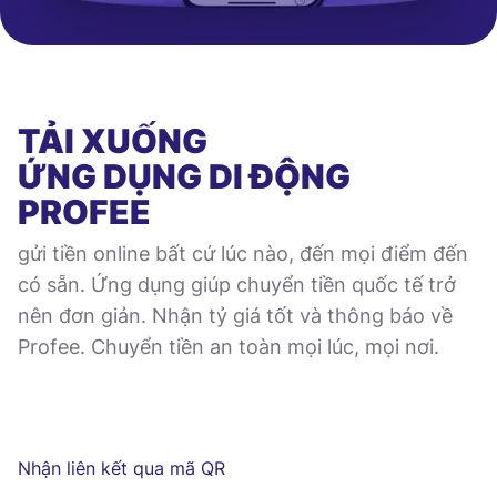
TẢI XUỐNG
ỨNG DỤNG DI ĐỘNG
PROFEE
gửi tiền online bất cứ lúc nào, đến mọi điểm đến
có sẵn. Ứng dụng giúp chuyển tiền quốc tế trở
nên đơn giản. Nhận tỷ giá tốt và thông báo về
Profee. Chuyển tiền an toàn mọi lúc, mọi nơi.
Nhận liên kết qua mã QR