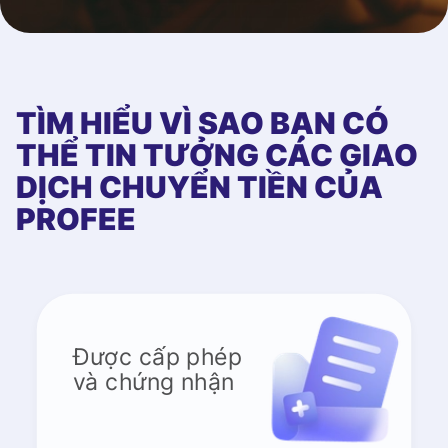
TÌM HIỂU VÌ SAO BẠN CÓ
THỂ TIN TƯỞNG CÁC GIAO
DỊCH CHUYỂN TIỀN CỦA
PROFEE
Được cấp phép
và chứng nhận