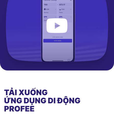
TẢI XUỐNG
ỨNG DỤNG DI ĐỘNG
PROFEE