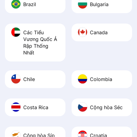
Brazil
Bulgaria
Các Tiểu
Canada
Vương Quốc Ả
Rập Thống
Nhất
Chile
Colombia
Costa Rica
Cộng hòa Séc
Cộng hòa Síp
Croatia