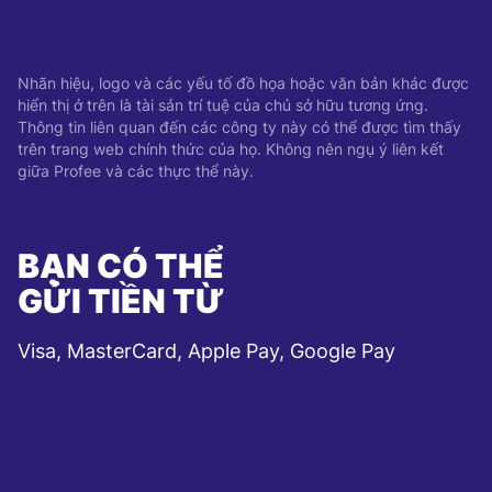
Nhãn hiệu, logo và các yếu tố đồ họa hoặc văn bản khác được
hiển thị ở trên là tài sản trí tuệ của chủ sở hữu tương ứng.
Thông tin liên quan đến các công ty này có thể được tìm thấy
trên trang web chính thức của họ. Không nên ngụ ý liên kết
giữa Profee và các thực thể này.
BẠN CÓ THỂ
GỬI TIỀN TỪ
Visa, MasterCard, Apple Pay, Google Pay