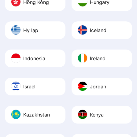
Hồng Kông
Hungary
Hy lạp
Iceland
Indonesia
Ireland
Israel
Jordan
Kazakhstan
Kenya