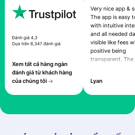
Very nice app & s
The app is easy t
with intuitive int
and all needed da
Đánh giá 4,3
visible like fees w
Dựa trên 8,347 đánh giá
positive being
transparent. The
Xem tất cả hàng ngàn
service is great, l
đánh giá từ khách hàng
transfers are fas
của chúng tôi
Lyan
the exchange rate
very good! The
customer suppor
at Profee is very 
& responsive. I h
few questions wh