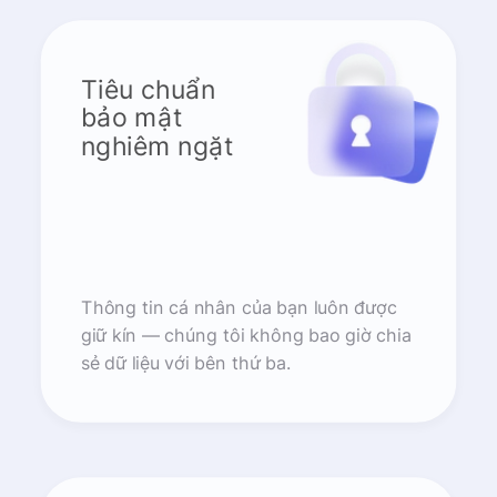
Tiêu chuẩn
bảo mật
nghiêm ngặt
Thông tin cá nhân của bạn luôn được
giữ kín — chúng tôi không bao giờ chia
sẻ dữ liệu với bên thứ ba.