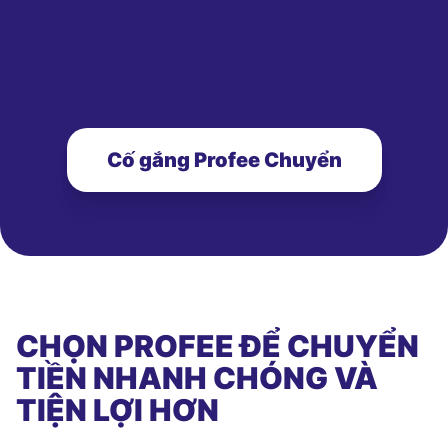
Cố gắng Profee Chuyển
CHỌN PROFEE ĐỂ CHUYỂN
TIỀN NHANH CHÓNG VÀ
TIỆN LỢI HƠN