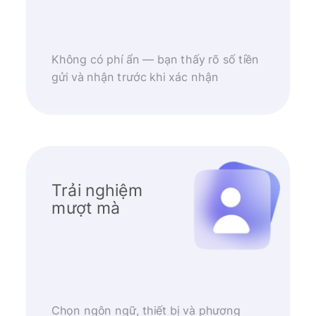
Không có phí ẩn — bạn thấy rõ số tiền
gửi và nhận trước khi xác nhận
Trải nghiệm
mượt mà
Chọn ngôn ngữ, thiết bị và phương