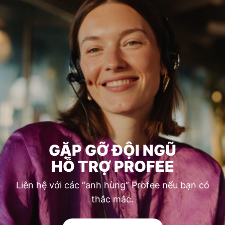
GẶP GỠ ĐỘI NGŨ
HỖ TRỢ PROFEE
Liên hệ với các “anh hùng” Profee nếu bạn có
thắc mắc.