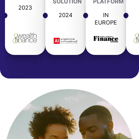
SOLUTION
PLATFORM
2023
2024
IN
EUROPE