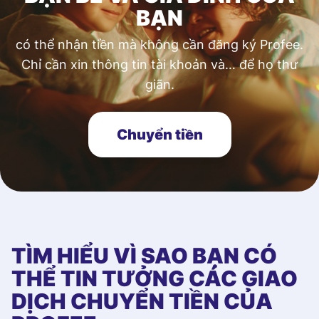
BẠN
có thể nhận tiền mà không cần đăng ký Profee.
Chỉ cần xin thông tin tài khoản và… để họ thư
giãn.
Chuyển tiền
TÌM HIỂU VÌ SAO BẠN CÓ
THỂ TIN TƯỞNG CÁC GIAO
DỊCH CHUYỂN TIỀN CỦA