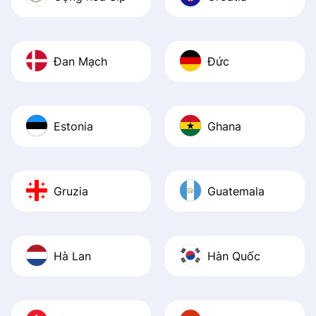
Đan Mạch
Đức
Estonia
Ghana
Gruzia
Guatemala
Hà Lan
Hàn Quốc