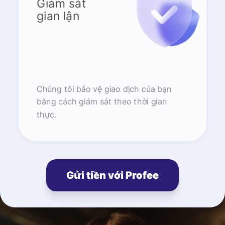
Giám sát
gian lận
Chúng tôi bảo vệ giao dịch của bạn
bằng cách giám sát theo thời gian
thực.
Gửi tiền với Profee