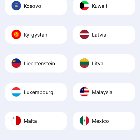
Kosovo
Kuwait
Kyrgystan
Latvia
Liechtenstein
Litva
Luxembourg
Malaysia
Malta
Mexico