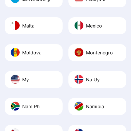
Malta
Mexico
Moldova
Montenegro
Mỹ
Na Uy
Nam Phi
Namibia