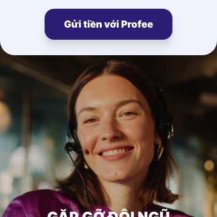
Gửi tiền với Profee
GẶP GỠ ĐỘI NGŨ