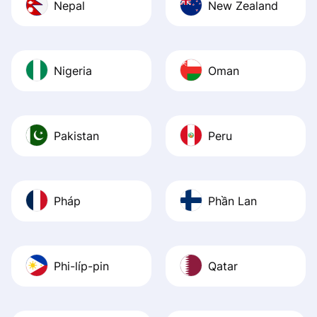
Nepal
New Zealand
Nigeria
Oman
Pakistan
Peru
Pháp
Phần Lan
Phi-líp-pin
Qatar