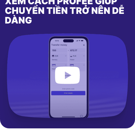
XEM CÁCH PROFEE GIÚP
CHUYỂN TIỀN TRỞ NÊN DỄ
DÀNG