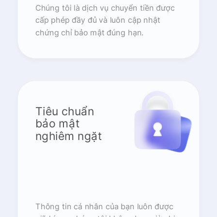
Chúng tôi là dịch vụ chuyển tiền được
cấp phép đầy đủ và luôn cập nhật
chứng chỉ bảo mật đúng hạn.
Tiêu chuẩn
bảo mật
nghiêm ngặt
Thông tin cá nhân của bạn luôn được