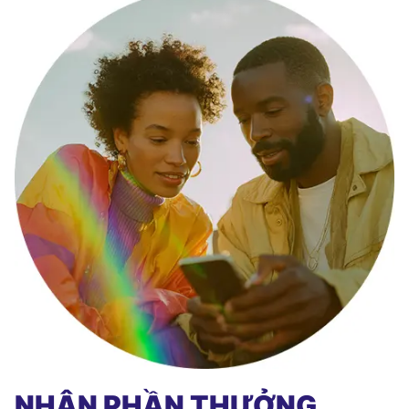
NHẬN PHẦN THƯỞNG