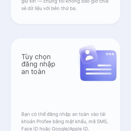
giữ kín — chúng tôi không bao giờ chia
sẻ dữ liệu với bên thứ ba.
Tùy chọn
đăng nhập
an toàn
Bạn có thể đăng nhập an toàn vào tài
khoản Profee bằng mật khẩu, mã SMS,
Face ID hoặc Google/Apple ID.