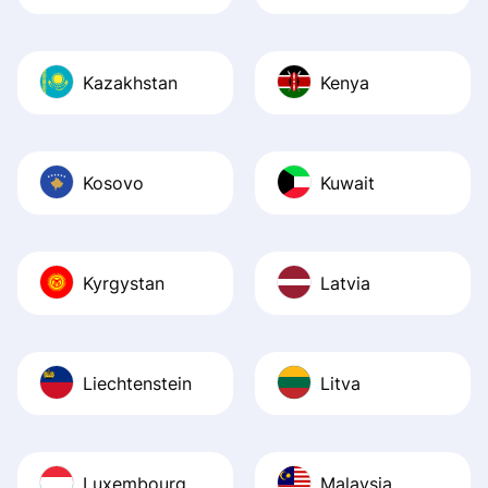
Kazakhstan
Kenya
Kosovo
Kuwait
Kyrgystan
Latvia
Liechtenstein
Litva
Luxembourg
Malaysia