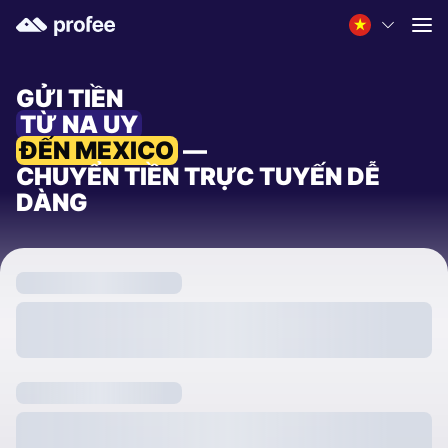
GỬI TIỀN
TỪ NA UY
ĐẾN MEXICO
—
CHUYỂN TIỀN TRỰC TUYẾN DỄ
DÀNG