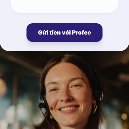
Gửi tiền với Profee