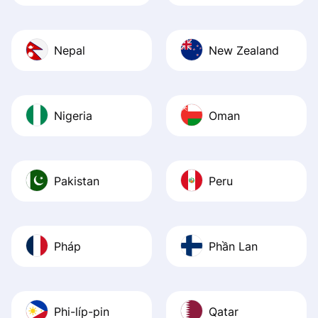
Nepal
New Zealand
Nigeria
Oman
Pakistan
Peru
Pháp
Phần Lan
Phi-líp-pin
Qatar