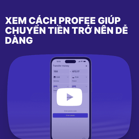
XEM CÁCH PROFEE GIÚP
CHUYỂN TIỀN TRỞ NÊN DỄ
DÀNG