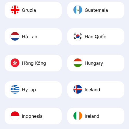
Gruzia
Guatemala
Hà Lan
Hàn Quốc
Hồng Kông
Hungary
Hy lạp
Iceland
Indonesia
Ireland