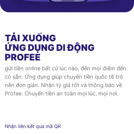
TẢI XUỐNG
ỨNG DỤNG DI ĐỘNG
PROFEE
gửi tiền online bất cứ lúc nào, đến mọi điểm đến
có sẵn. Ứng dụng giúp chuyển tiền quốc tế trở
nên đơn giản. Nhận tỷ giá tốt và thông báo về
Profee. Chuyển tiền an toàn mọi lúc, mọi nơi.
Nhận liên kết qua mã QR