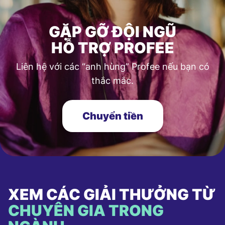
GẶP GỠ ĐỘI NGŨ
HỖ TRỢ PROFEE
Liên hệ với các “anh hùng” Profee nếu bạn có
thắc mắc.
Chuyển tiền
XEM CÁC GIẢI THƯỞNG TỪ
CHUYÊN GIA TRONG