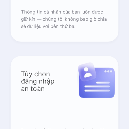
Thông tin cá nhân của bạn luôn được
giữ kín — chúng tôi không bao giờ chia
sẻ dữ liệu với bên thứ ba.
Tùy chọn
đăng nhập
an toàn