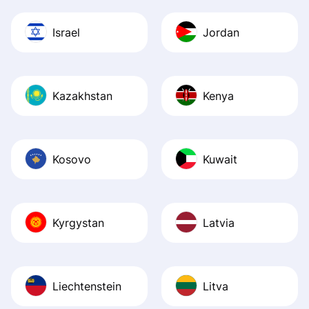
Israel
Jordan
Kazakhstan
Kenya
Kosovo
Kuwait
Kyrgystan
Latvia
Liechtenstein
Litva