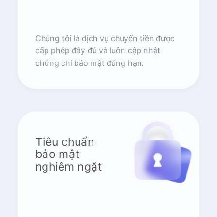
Chúng tôi là dịch vụ chuyển tiền được
cấp phép đầy đủ và luôn cập nhật
chứng chỉ bảo mật đúng hạn.
Tiêu chuẩn
bảo mật
nghiêm ngặt