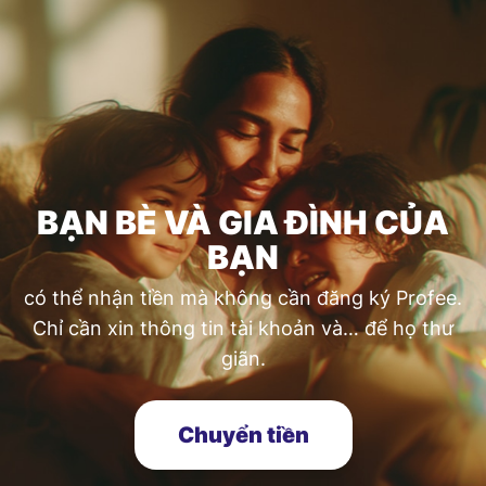
BẠN BÈ VÀ GIA ĐÌNH CỦA
BẠN
có thể nhận tiền mà không cần đăng ký Profee.
Chỉ cần xin thông tin tài khoản và… để họ thư
giãn.
Chuyển tiền