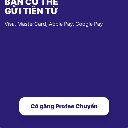
BẠN CÓ THỂ
GỬI TIỀN TỪ
Visa, MasterCard, Apple Pay, Google Pay
Cố gắng Profee Chuyển