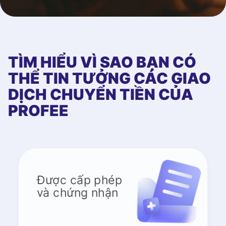
TÌM HIỂU VÌ SAO BẠN CÓ
THỂ TIN TƯỞNG CÁC GIAO
DỊCH CHUYỂN TIỀN CỦA
PROFEE
Được cấp phép
và chứng nhận