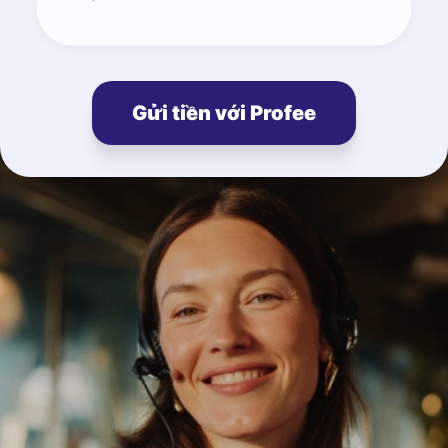
Gửi tiền với Profee