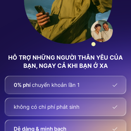
HỖ TRỢ NHỮNG NGƯỜI THÂN YÊU CỦA
BẠN, NGAY CẢ KHI BẠN Ở XA
0% phí
chuyển khoản lần 1
không có chi phí phát sinh
Dễ dàng & minh bạch