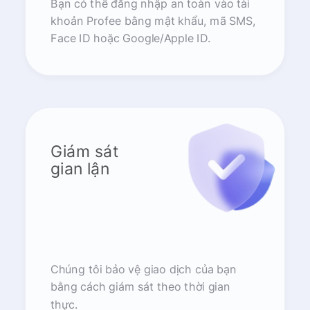
Bạn có thể đăng nhập an toàn vào tài
khoản Profee bằng mật khẩu, mã SMS,
Face ID hoặc Google/Apple ID.
Giám sát
gian lận
Chúng tôi bảo vệ giao dịch của bạn
bằng cách giám sát theo thời gian
thực.