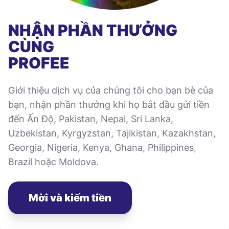
NHẬN PHẦN THƯỞNG
CÙNG
PROFEE
Giới thiệu dịch vụ của chúng tôi cho bạn bè của
bạn, nhận phần thưởng khi họ bắt đầu gửi tiền
đến Ấn Độ, Pakistan, Nepal, Sri Lanka,
Uzbekistan, Kyrgyzstan, Tajikistan, Kazakhstan,
Georgia, Nigeria, Kenya, Ghana, Philippines,
Brazil hoặc Moldova.
Mời và kiếm tiền