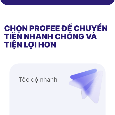
CHỌN PROFEE ĐỂ CHUYỂN
TIỀN NHANH CHÓNG VÀ
TIỆN LỢI HƠN
Tốc độ nhanh