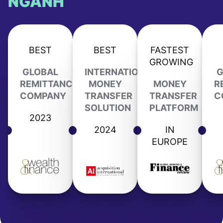
NGÀNH
BEST
BEST
FASTEST
GROWING
GLOBAL
INTERNATIONAL
G
REMITTANCE
MONEY
MONEY
R
COMPANY
TRANSFER
TRANSFER
C
SOLUTION
PLATFORM
2023
2024
IN
EUROPE