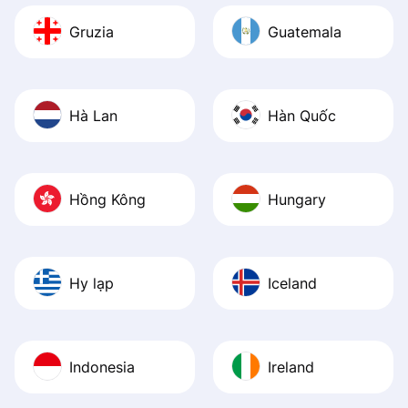
Gruzia
Guatemala
Hà Lan
Hàn Quốc
Hồng Kông
Hungary
Hy lạp
Iceland
Indonesia
Ireland