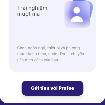
Trải nghiệm
mượt mà
Chọn ngôn ngữ, thiết bị và phương
thức thanh toán, nhận tiền — chuyển
tiền theo cách của bạn
Gửi tiền với Profee