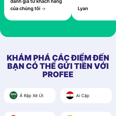
đánh giá từ khách hàng
transfers are fas
của chúng tôi
Lyan
the exchange rate
very good! The
customer suppor
at Profee is very 
& responsive. I h
few questions wh
first started usin
KHÁM PHÁ CÁC ĐIỂM ĐẾN
app, and they we
BẠN CÓ THỂ GỬI TIỀN VỚI
quick to provide 
PROFEE
and helpful answ
Also, the level u
journey was smo
Ả Rập Xê Út
Ai Cập
Recommend it!