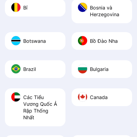
Bỉ
Bosnia và
Herzegovina
Botswana
Bồ Đào Nha
Brazil
Bulgaria
Các Tiểu
Canada
Vương Quốc Ả
Rập Thống
Nhất