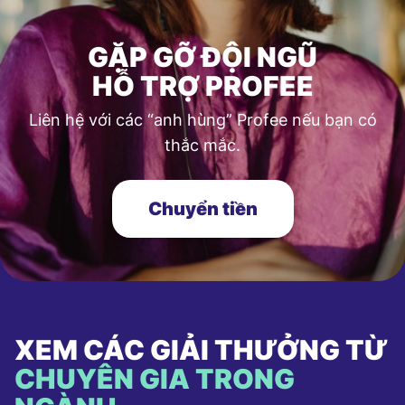
GẶP GỠ ĐỘI NGŨ
HỖ TRỢ PROFEE
Liên hệ với các “anh hùng” Profee nếu bạn có
thắc mắc.
Chuyển tiền
XEM CÁC GIẢI THƯỞNG TỪ
CHUYÊN GIA TRONG