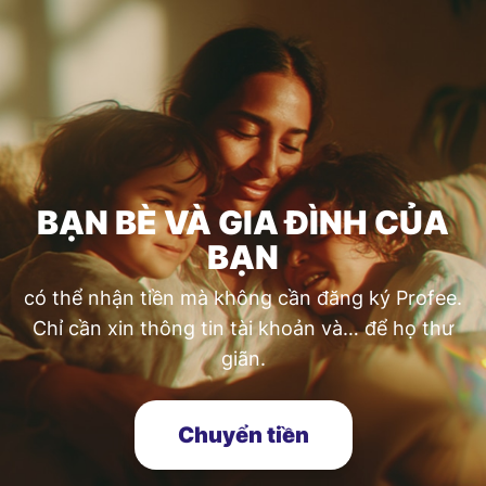
BẠN BÈ VÀ GIA ĐÌNH CỦA
BẠN
có thể nhận tiền mà không cần đăng ký Profee.
Chỉ cần xin thông tin tài khoản và… để họ thư
giãn.
Chuyển tiền