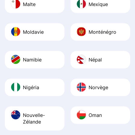
Malte
Mexique
Moldavie
Monténégro
Namibie
Népal
Nigéria
Norvège
Nouvelle-
Oman
Zélande