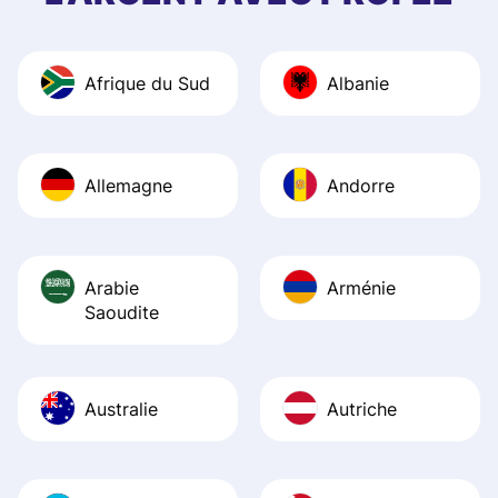
and helpful answ
Also, the level u
journey was smo
Afrique du Sud
Albanie
Recommend it!
Allemagne
Andorre
Arabie
Arménie
Saoudite
Australie
Autriche