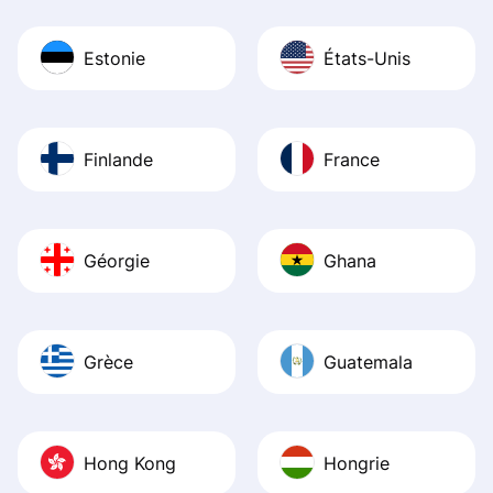
Estonie
États-Unis
Finlande
France
Géorgie
Ghana
Grèce
Guatemala
Hong Kong
Hongrie