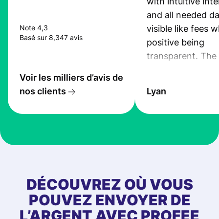
with intuitive int
and all needed da
visible like fees w
Note 4,3
Basé sur 8,347 avis
positive being
transparent. The
service is great, l
Voir les milliers d’avis de
transfers are fas
nos clients
Lyan
the exchange rate
very good! The
customer suppor
at Profee is very 
& responsive. I h
few questions wh
first started usin
DÉCOUVREZ OÙ VOUS
app, and they we
POUVEZ ENVOYER DE
quick to provide 
L’ARGENT AVEC PROFEE