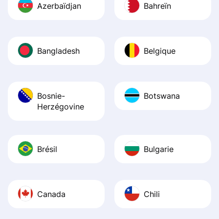
Azerbaïdjan
Bahreïn
Bangladesh
Belgique
Bosnie-
Botswana
Herzégovine
Brésil
Bulgarie
Canada
Chili