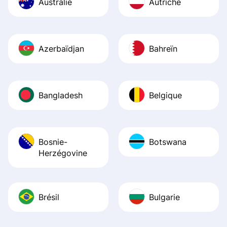
Australie
Autriche
Azerbaïdjan
Bahreïn
Bangladesh
Belgique
Bosnie-
Botswana
Herzégovine
Brésil
Bulgarie