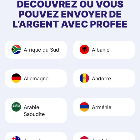
first started usin
DÉCOUVREZ OÙ VOUS
app, and they we
POUVEZ ENVOYER DE
quick to provide 
L’ARGENT AVEC PROFEE
and helpful answ
Also, the level u
journey was smo
Afrique du Sud
Albanie
Recommend it!
Allemagne
Andorre
Arabie
Arménie
Saoudite