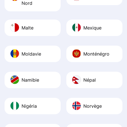
Nord
Malte
Mexique
Moldavie
Monténégro
Namibie
Népal
Nigéria
Norvège