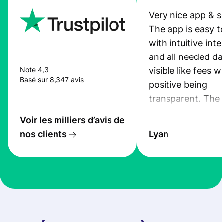
Very nice app & s
The app is easy t
with intuitive int
and all needed da
visible like fees w
Note 4,3
Basé sur 8,347 avis
positive being
transparent. The
service is great, l
Voir les milliers d’avis de
transfers are fas
nos clients
Lyan
the exchange rate
very good! The
customer suppor
at Profee is very 
& responsive. I h
few questions wh