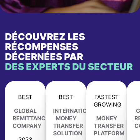
DÉCOUVREZ LES
RÉCOMPENSES
DÉCERNÉES PAR
DES EXPERTS DU SECTEUR
BEST
BEST
FASTEST
GROWING
GLOBAL
INTERNATIONAL
G
REMITTANCE
MONEY
MONEY
R
COMPANY
TRANSFER
TRANSFER
C
SOLUTION
PLATFORM
2023