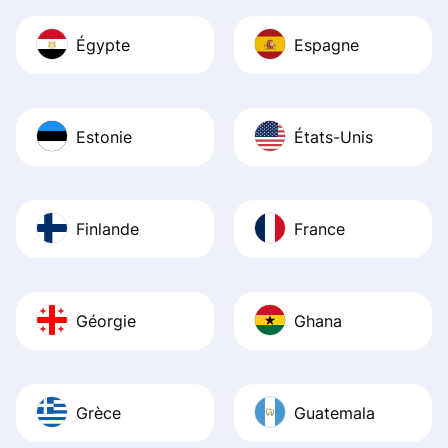
Égypte
Espagne
Estonie
États-Unis
Finlande
France
Géorgie
Ghana
Grèce
Guatemala