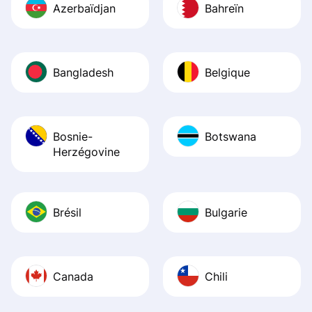
Azerbaïdjan
Bahreïn
Bangladesh
Belgique
Bosnie-
Botswana
Herzégovine
Brésil
Bulgarie
Canada
Chili