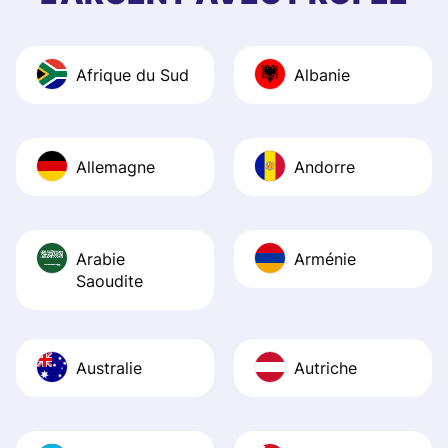
and helpful answ
Also, the level u
journey was smo
Afrique du Sud
Albanie
Recommend it!
Allemagne
Andorre
Arabie
Arménie
Saoudite
Australie
Autriche