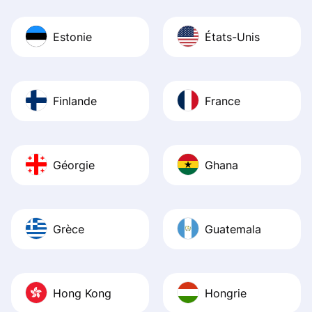
Estonie
États-Unis
Finlande
France
Géorgie
Ghana
Grèce
Guatemala
Hong Kong
Hongrie