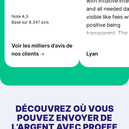
with intuitive int
and all needed da
visible like fees w
Note 4,3
Basé sur 8,347 avis
positive being
transparent. The
service is great, l
Voir les milliers d’avis de
transfers are fas
nos clients
Lyan
the exchange rate
very good! The
customer suppor
at Profee is very 
& responsive. I h
few questions wh
first started usin
DÉCOUVREZ OÙ VOUS
app, and they we
POUVEZ ENVOYER DE
quick to provide 
L’ARGENT AVEC PROFEE