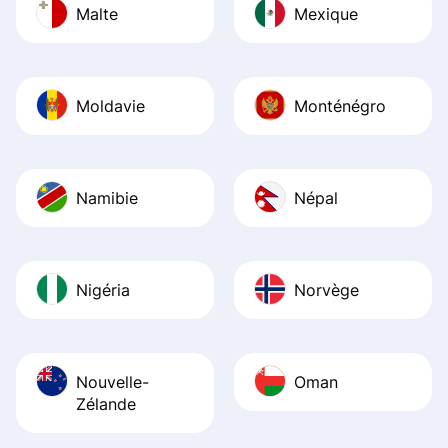
Malte
Mexique
Moldavie
Monténégro
Namibie
Népal
Nigéria
Norvège
Nouvelle-
Oman
Zélande