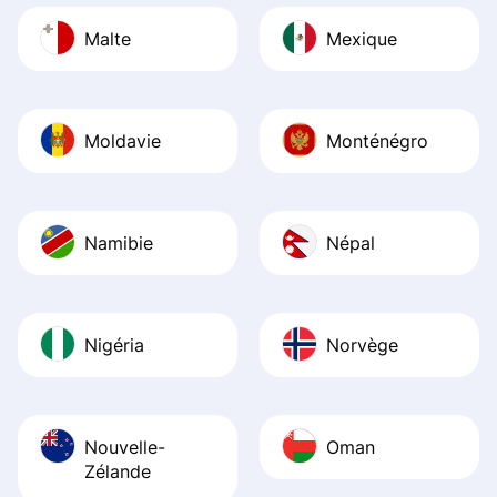
Malte
Mexique
Moldavie
Monténégro
Namibie
Népal
Nigéria
Norvège
Nouvelle-
Oman
Zélande