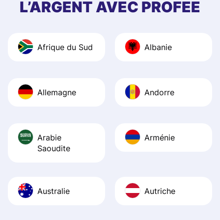
L’ARGENT AVEC PROFEE
and helpful answ
Also, the level u
journey was smo
Afrique du Sud
Albanie
Recommend it!
Allemagne
Andorre
Arabie
Arménie
Saoudite
Australie
Autriche