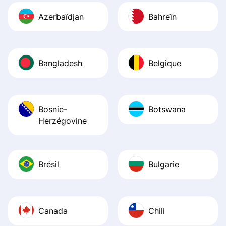
Azerbaïdjan
Bahreïn
Bangladesh
Belgique
Bosnie-
Botswana
Herzégovine
Brésil
Bulgarie
Canada
Chili