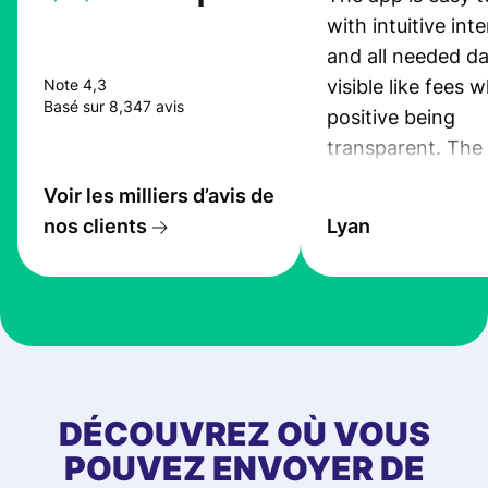
with intuitive int
and all needed da
visible like fees w
Note 4,3
Basé sur 8,347 avis
positive being
transparent. The
service is great, l
Voir les milliers d’avis de
transfers are fas
nos clients
Lyan
the exchange rate
very good! The
customer suppor
at Profee is very 
& responsive. I h
few questions wh
first started usin
DÉCOUVREZ OÙ VOUS
app, and they we
POUVEZ ENVOYER DE
quick to provide 