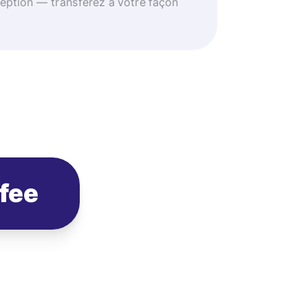
eption — transférez à votre façon
ofee