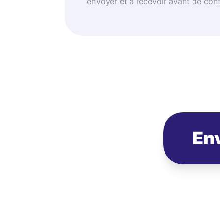
envoyer et à recevoir avant de con
Env