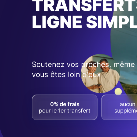
TRANSFERT
LIGNE SIMP
Soutenez vos proches, même 
vous êtes loin d'eux
0% de frais
aucun 
pour le 1er transfert
suppléme