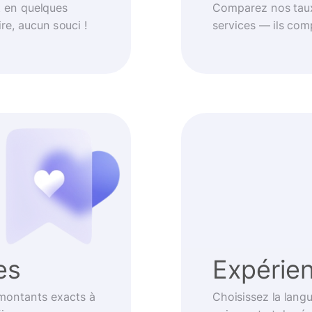
t en quelques
Comparez nos taux
re, aucun souci !
services — ils com
es
Expérien
 montants exacts à
Choisissez la langu