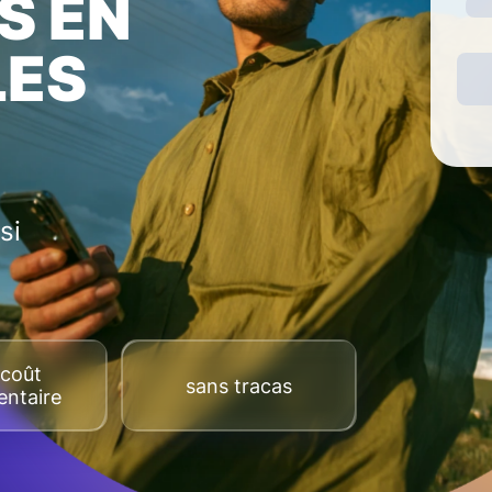
S EN
LES
si
coût
sans tracas
ntaire