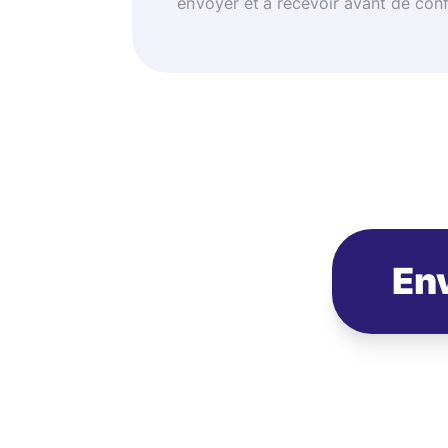
envoyer et à recevoir avant de con
Env