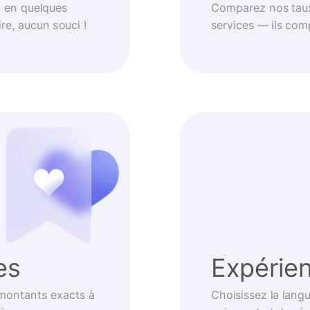
t en quelques
Comparez nos taux
re, aucun souci !
services — ils com
es
Expérien
 montants exacts à
Choisissez la langu