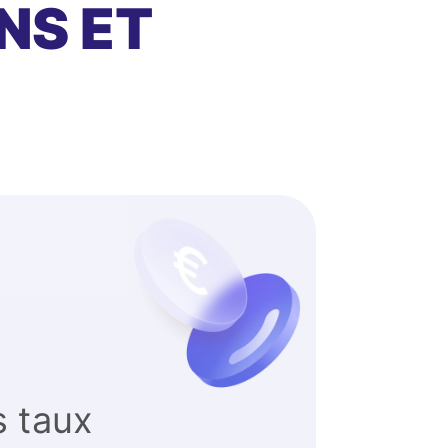
NS ET
s taux