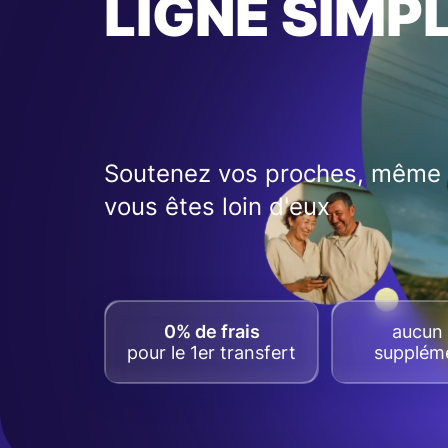
LIGNE SIMP
Soutenez vos proches, même 
vous êtes loin d'eux
0% de frais
aucun 
pour le 1er transfert
suppléme