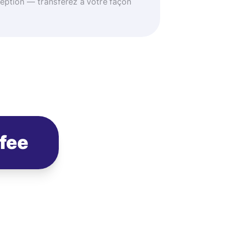
eption — transférez à votre façon
ofee