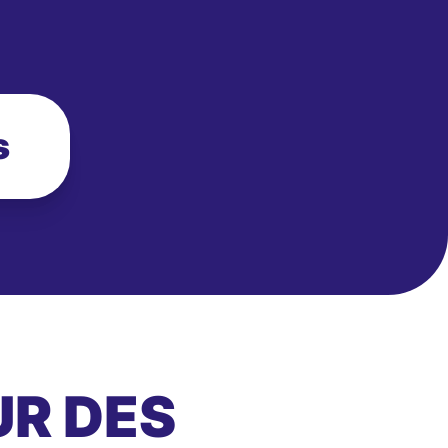
s
UR DES