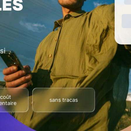
LES
si
coût
sans tracas
ntaire