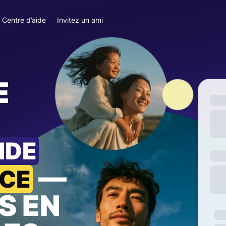
Centre d’aide
Invitez un ami
E
NDE
—
NCE
S EN