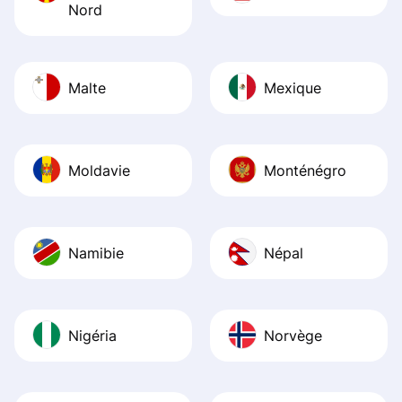
Nord
Malte
Mexique
Moldavie
Monténégro
Namibie
Népal
Nigéria
Norvège