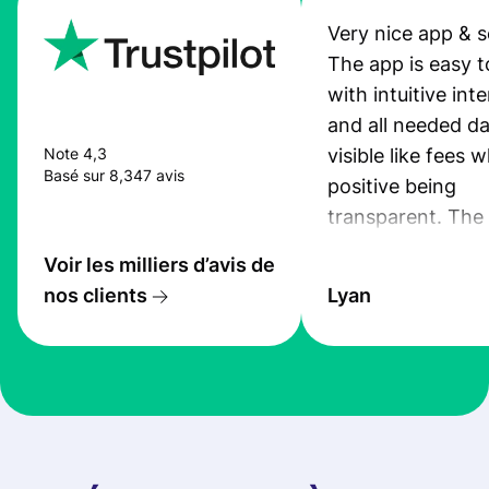
Very nice app & s
The app is easy t
with intuitive int
and all needed da
visible like fees w
Note 4,3
Basé sur 8,347 avis
positive being
transparent. The
service is great, l
Voir les milliers d’avis de
transfers are fas
nos clients
Lyan
the exchange rate
very good! The
customer suppor
at Profee is very 
& responsive. I h
few questions wh