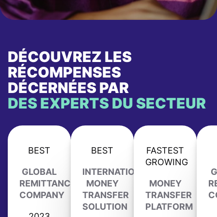
DÉCOUVREZ LES
RÉCOMPENSES
DÉCERNÉES PAR
DES EXPERTS DU SECTEUR
BEST
BEST
FASTEST
GROWING
GLOBAL
INTERNATIONAL
G
REMITTANCE
MONEY
MONEY
R
COMPANY
TRANSFER
TRANSFER
C
SOLUTION
PLATFORM
2023