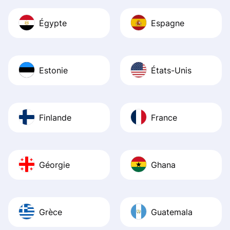
Égypte
Espagne
Estonie
États-Unis
Finlande
France
Géorgie
Ghana
Grèce
Guatemala