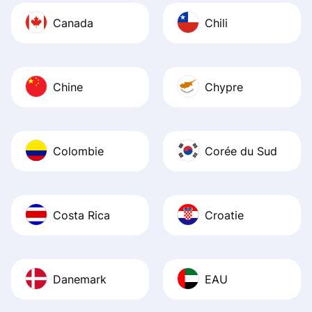
Canada
Chili
Chine
Chypre
Colombie
Corée du Sud
Costa Rica
Croatie
Danemark
EAU