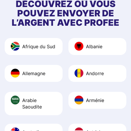
first started usin
DÉCOUVREZ OÙ VOUS
app, and they we
POUVEZ ENVOYER DE
quick to provide 
L’ARGENT AVEC PROFEE
and helpful answ
Also, the level u
journey was smo
Afrique du Sud
Albanie
Recommend it!
Allemagne
Andorre
Arabie
Arménie
Saoudite