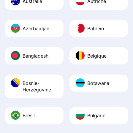
Australie
Autriche
Azerbaïdjan
Bahreïn
Bangladesh
Belgique
Bosnie-
Botswana
Herzégovine
Brésil
Bulgarie