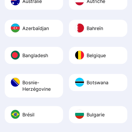
Australie
Autriche
Azerbaïdjan
Bahreïn
Bangladesh
Belgique
Bosnie-
Botswana
Herzégovine
Brésil
Bulgarie