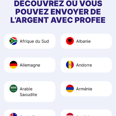
first started usin
DÉCOUVREZ OÙ VOUS
app, and they we
POUVEZ ENVOYER DE
quick to provide 
L’ARGENT AVEC PROFEE
and helpful answ
Also, the level u
journey was smo
Afrique du Sud
Albanie
Recommend it!
Allemagne
Andorre
Arabie
Arménie
Saoudite