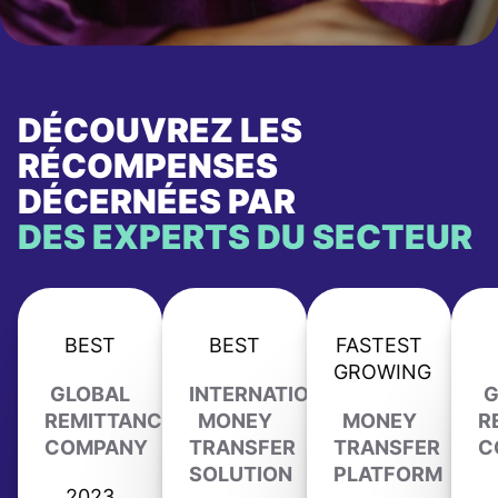
DÉCOUVREZ LES
RÉCOMPENSES
DÉCERNÉES PAR
DES EXPERTS DU SECTEUR
BEST
BEST
FASTEST
GROWING
GLOBAL
INTERNATIONAL
G
REMITTANCE
MONEY
MONEY
R
COMPANY
TRANSFER
TRANSFER
C
SOLUTION
PLATFORM
2023