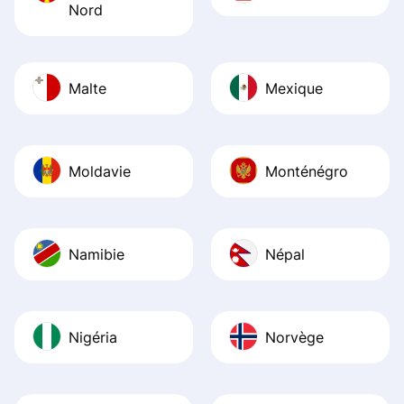
Nord
Malte
Mexique
Moldavie
Monténégro
Namibie
Népal
Nigéria
Norvège