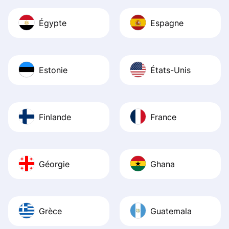
Égypte
Espagne
Estonie
États-Unis
Finlande
France
Géorgie
Ghana
Grèce
Guatemala