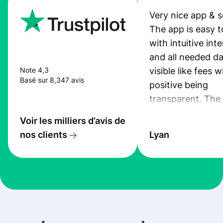
Very nice app & s
The app is easy t
with intuitive int
and all needed da
visible like fees w
Note 4,3
Basé sur 8,347 avis
positive being
transparent. The
service is great, l
Voir les milliers d’avis de
transfers are fas
nos clients
Lyan
the exchange rate
very good! The
customer suppor
at Profee is very 
& responsive. I h
few questions wh