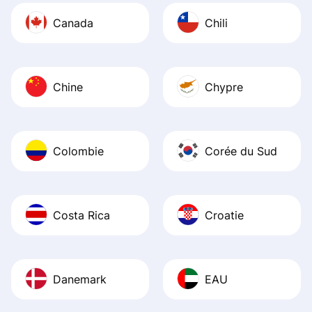
Canada
Chili
Chine
Chypre
Colombie
Corée du Sud
Costa Rica
Croatie
Danemark
EAU