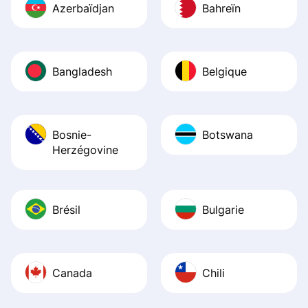
Azerbaïdjan
Bahreïn
Bangladesh
Belgique
Bosnie-
Botswana
Herzégovine
Brésil
Bulgarie
Canada
Chili