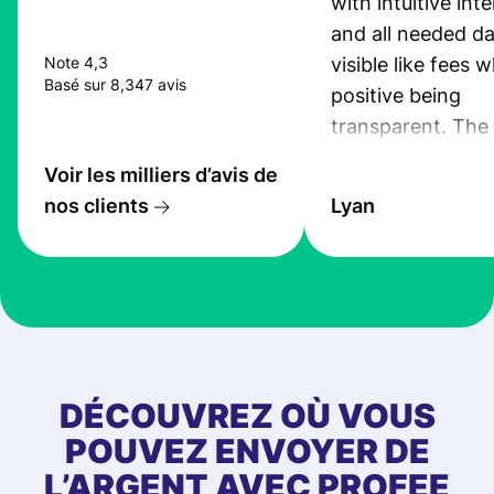
with intuitive int
and all needed da
visible like fees w
Note 4,3
Basé sur 8,347 avis
positive being
transparent. The
service is great, l
Voir les milliers d’avis de
transfers are fas
nos clients
Lyan
the exchange rate
very good! The
customer suppor
at Profee is very 
& responsive. I h
few questions wh
first started usin
DÉCOUVREZ OÙ VOUS
app, and they we
POUVEZ ENVOYER DE
quick to provide 
L’ARGENT AVEC PROFEE