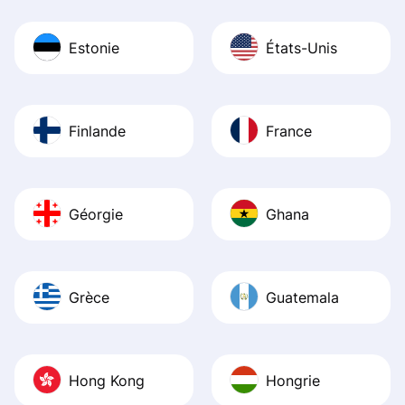
Estonie
États-Unis
Finlande
France
Géorgie
Ghana
Grèce
Guatemala
Hong Kong
Hongrie