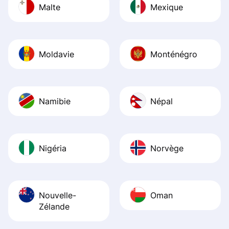
Malte
Mexique
Moldavie
Monténégro
Namibie
Népal
Nigéria
Norvège
Nouvelle-
Oman
Zélande