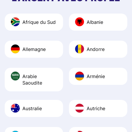
and helpful answ
Also, the level u
journey was smo
Afrique du Sud
Albanie
Recommend it!
Allemagne
Andorre
Arabie
Arménie
Saoudite
Australie
Autriche