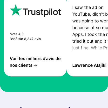
I saw the ad on
YouTube, didn't be
was going to wo
because of so ma
Apps. I took the r
Note 4,3
Basé sur 8,347 avis
tried it out and i
just fine. While P
App was still pro
Voir les milliers d’avis de
I received an sms
nos clients
Lawrence Alajiki
transfer. Also, th
was quiet good. 
you guys keep up
this standard. I ju
recommended th
to 5 of my friend