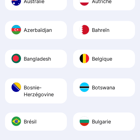
Australie
Autriche
Azerbaïdjan
Bahreïn
Bangladesh
Belgique
Bosnie-
Botswana
Herzégovine
Brésil
Bulgarie