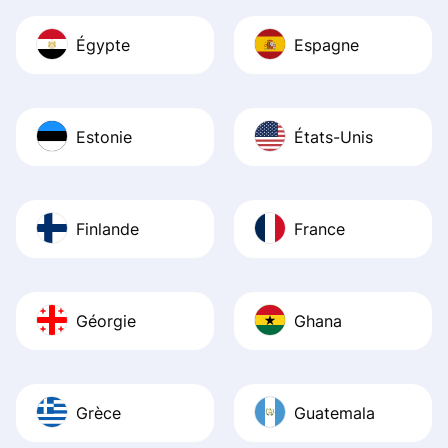
Égypte
Espagne
Estonie
États-Unis
Finlande
France
Géorgie
Ghana
Grèce
Guatemala