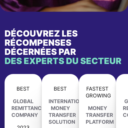
DÉCOUVREZ LES
RÉCOMPENSES
DÉCERNÉES PAR
DES EXPERTS DU SECTEUR
BEST
BEST
FASTEST
GROWING
GLOBAL
INTERNATIONAL
G
REMITTANCE
MONEY
MONEY
R
COMPANY
TRANSFER
TRANSFER
C
SOLUTION
PLATFORM
2023