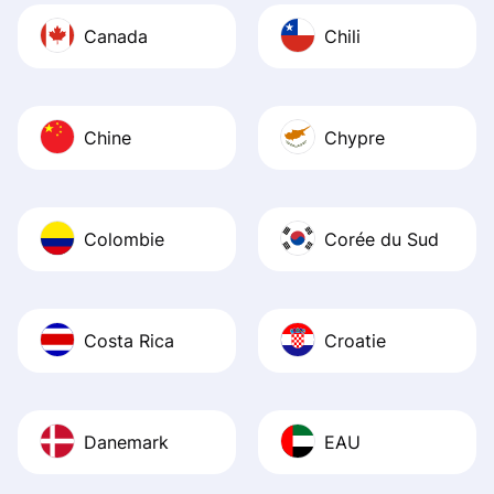
Canada
Chili
Chine
Chypre
Colombie
Corée du Sud
Costa Rica
Croatie
Danemark
EAU