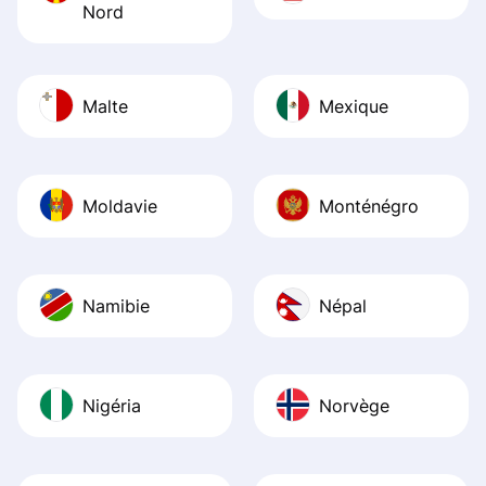
Nord
Malte
Mexique
Moldavie
Monténégro
Namibie
Népal
Nigéria
Norvège