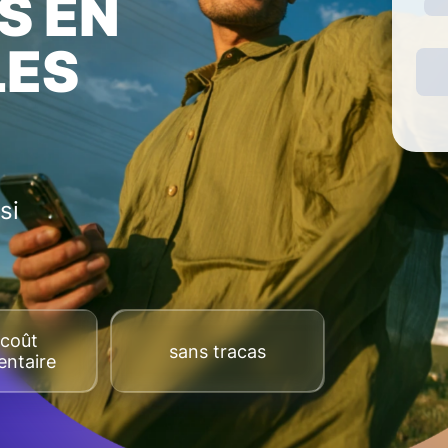
S EN
LES
si
coût
sans tracas
ntaire