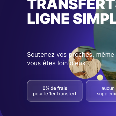
TRANSFERT
LIGNE SIMP
Soutenez vos proches, même 
vous êtes loin d'eux
0% de frais
aucun 
pour le 1er transfert
suppléme