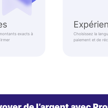
es
Expérien
 montants exacts à
Choisissez la langu
firmer
paiement et de réc
oyer de l’argent avec Pr