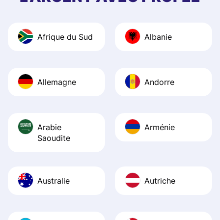
and helpful answ
Also, the level u
journey was smo
Afrique du Sud
Albanie
Recommend it!
Allemagne
Andorre
Arabie
Arménie
Saoudite
Australie
Autriche