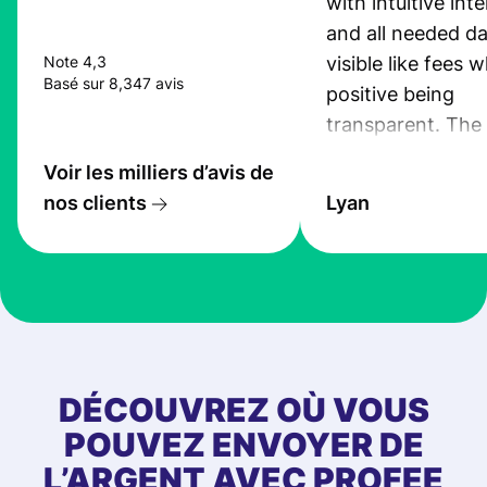
with intuitive int
and all needed da
visible like fees w
Note 4,3
Basé sur 8,347 avis
positive being
transparent. The
service is great, l
Voir les milliers d’avis de
transfers are fas
nos clients
Lyan
the exchange rate
very good! The
customer suppor
at Profee is very 
& responsive. I h
few questions wh
first started usin
DÉCOUVREZ OÙ VOUS
app, and they we
POUVEZ ENVOYER DE
quick to provide 
L’ARGENT AVEC PROFEE