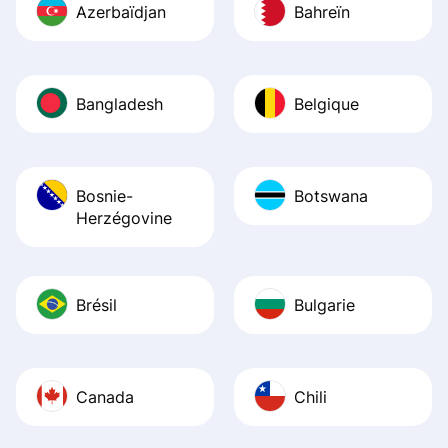
Azerbaïdjan
Bahreïn
Bangladesh
Belgique
Bosnie-
Botswana
Herzégovine
Brésil
Bulgarie
Canada
Chili