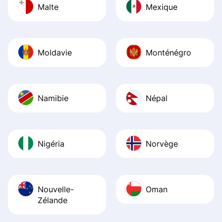
Malte
Mexique
Moldavie
Monténégro
Namibie
Népal
Nigéria
Norvège
Nouvelle-
Oman
Zélande