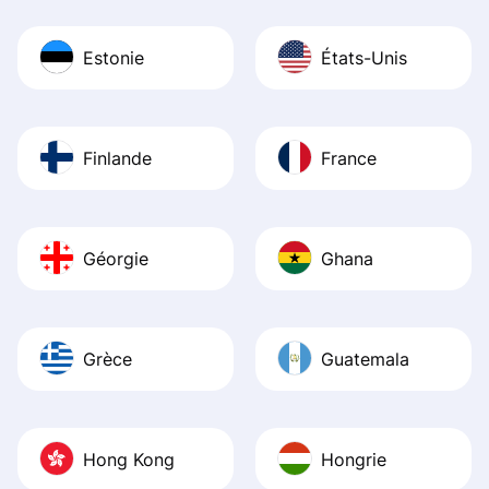
Estonie
États-Unis
Finlande
France
Géorgie
Ghana
Grèce
Guatemala
Hong Kong
Hongrie