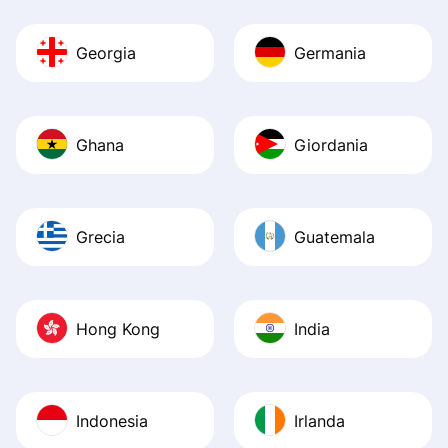
Georgia
Germania
Ghana
Giordania
Grecia
Guatemala
Hong Kong
India
Indonesia
Irlanda