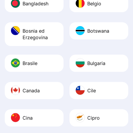
Bangladesh
Belgio
Bosnia ed
Botswana
Erzegovina
Brasile
Bulgaria
Canada
Cile
Cina
Cipro