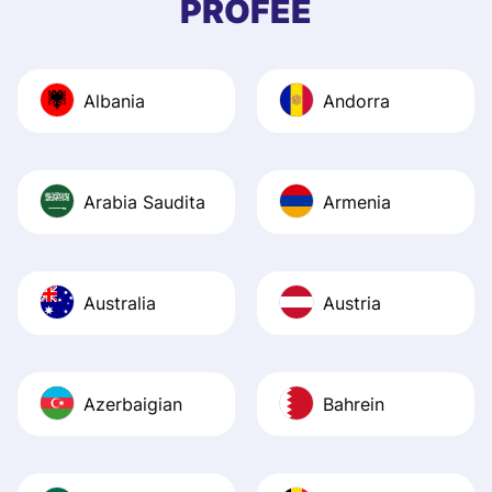
PROFEE
and helpful answ
Also, the level u
journey was smo
Albania
Andorra
Recommend it!
Arabia Saudita
Armenia
Australia
Austria
Azerbaigian
Bahrein