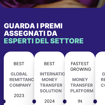
GUARDA I PREMI
ASSEGNATI DA
ESPERTI DEL SETTORE
BEST
BEST
FASTEST
GROWING
GLOBAL
INTERNATIONAL
G
REMITTANCE
MONEY
MONEY
R
COMPANY
TRANSFER
TRANSFER
C
SOLUTION
PLATFORM
2023
2024
IN