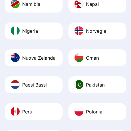
Namibia
Nepal
Nigeria
Norvegia
Nuova Zelanda
Oman
Paesi Bassi
Pakistan
Perù
Polonia