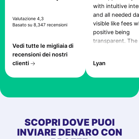
with intuitive int
and all needed da
Valutazione 4,3
visible like fees w
Basato su 8,347 recensioni
positive being
transparent. The
Vedi tutte le migliaia di
service is great, l
recensioni dei nostri
transfers are fas
clienti
Lyan
the exchange rate
very good! The
customer suppor
at Profee is very 
& responsive. I h
few questions wh
first started usin
SCOPRI DOVE PUOI
app, and they we
INVIARE DENARO CON
quick to provide 