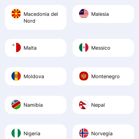
Macedonia del
Malesia
Nord
Malta
Messico
Moldova
Montenegro
Namibia
Nepal
Nigeria
Norvegia