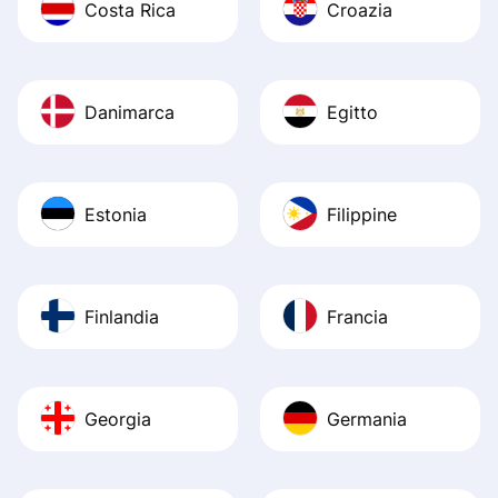
Costa Rica
Croazia
Danimarca
Egitto
Estonia
Filippine
Finlandia
Francia
Georgia
Germania