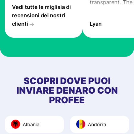
transparent. The
Vedi tutte le migliaia di
service is great, l
recensioni dei nostri
transfers are fas
clienti
Lyan
the exchange rate
very good! The
customer suppor
at Profee is very 
& responsive. I h
few questions wh
first started usin
SCOPRI DOVE PUOI
app, and they we
INVIARE DENARO CON
quick to provide 
PROFEE
and helpful answ
Also, the level u
journey was smo
Albania
Andorra
Recommend it!