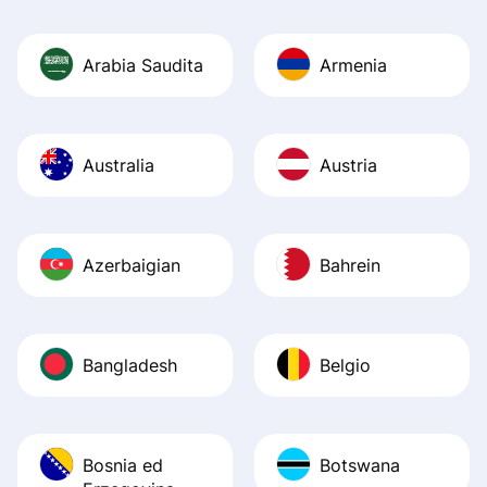
Arabia Saudita
Armenia
Australia
Austria
Azerbaigian
Bahrein
Bangladesh
Belgio
Bosnia ed
Botswana