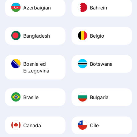
Azerbaigian
Bahrein
Bangladesh
Belgio
Bosnia ed
Botswana
Erzegovina
Brasile
Bulgaria
Canada
Cile