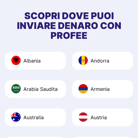
few questions wh
first started usin
SCOPRI DOVE PUOI
app, and they we
INVIARE DENARO CON
quick to provide 
PROFEE
and helpful answ
Also, the level u
journey was smo
Albania
Andorra
Recommend it!
Arabia Saudita
Armenia
Australia
Austria