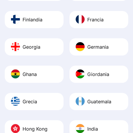
Finlandia
Francia
Georgia
Germania
Ghana
Giordania
Grecia
Guatemala
Hong Kong
India