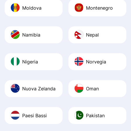
Moldova
Montenegro
Namibia
Nepal
Nigeria
Norvegia
Nuova Zelanda
Oman
Paesi Bassi
Pakistan