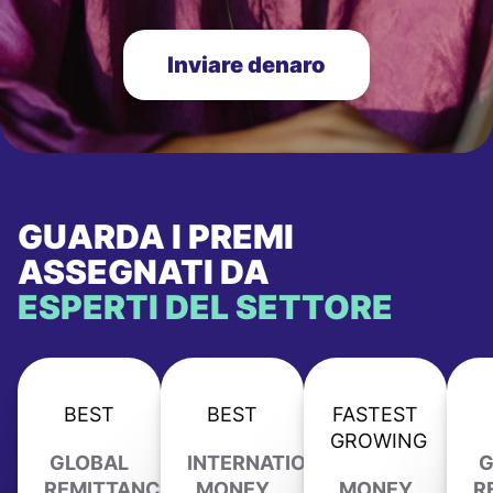
Inviare denaro
GUARDA I PREMI
ASSEGNATI DA
ESPERTI DEL SETTORE
BEST
BEST
FASTEST
GROWING
GLOBAL
INTERNATIONAL
G
REMITTANCE
MONEY
MONEY
R