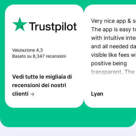
Very nice app & s
The app is easy t
with intuitive int
and all needed da
Valutazione 4,3
visible like fees w
Basato su 8,347 recensioni
positive being
transparent. The
Vedi tutte le migliaia di
service is great, l
recensioni dei nostri
transfers are fas
clienti
Lyan
the exchange rate
very good! The
customer suppor
at Profee is very 
& responsive. I h