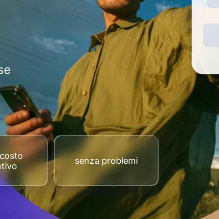
se
costo
senza problemi
tivo