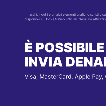
I marchi, i loghi e gli altri elementi grafici o scritti 
disponibili sui loro siti Web ufficiali. Nessuna affilia
È POSSIBILE
INVIA DENA
Visa, MasterCard, Apple Pay,