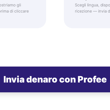
striamo gli
Scegli lingua, dis
prima di cliccare
ricezione — invia
Invia denaro con Profee