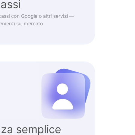
tassi
tassi con Google o altri servizi —
venienti sul mercato
nza semplice