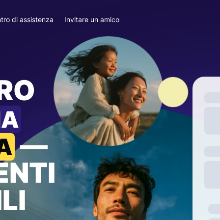
tro di assistenza
Invitare un amico
ARO
IA
—
A
ENTI
LI