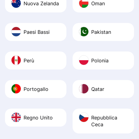
Nuova Zelanda
Oman
Paesi Bassi
Pakistan
Perù
Polonia
Portogallo
Qatar
Regno Unito
Repubblica
Ceca