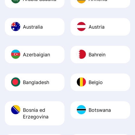
Australia
Austria
Azerbaigian
Bahrein
Bangladesh
Belgio
Bosnia ed
Botswana
Erzegovina