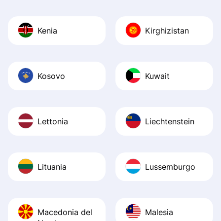
Kenia
Kirghizistan
Kosovo
Kuwait
Lettonia
Liechtenstein
Lituania
Lussemburgo
Macedonia del
Malesia