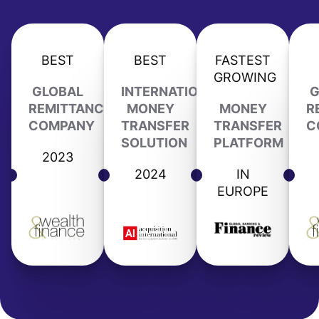
BEST
BEST
FASTEST
GROWING
GLOBAL
INTERNATIONAL
G
REMITTANCE
MONEY
MONEY
R
COMPANY
TRANSFER
TRANSFER
C
SOLUTION
PLATFORM
2023
2024
IN
EUROPE