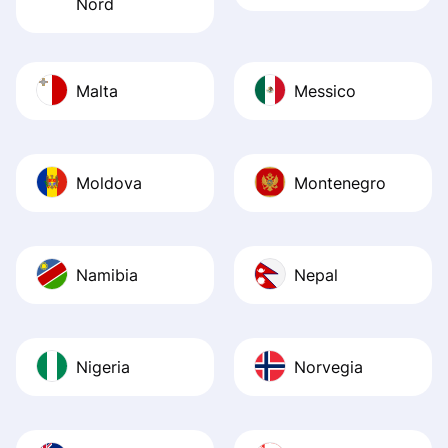
Nord
Malta
Messico
Moldova
Montenegro
Namibia
Nepal
Nigeria
Norvegia