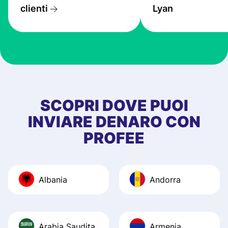
transfers are fas
clienti
Lyan
the exchange rate
very good! The
customer suppor
at Profee is very 
& responsive. I h
few questions wh
first started usin
SCOPRI DOVE PUOI
app, and they we
INVIARE DENARO CON
quick to provide 
PROFEE
and helpful answ
Also, the level u
journey was smo
Albania
Andorra
Recommend it!
Arabia Saudita
Armenia