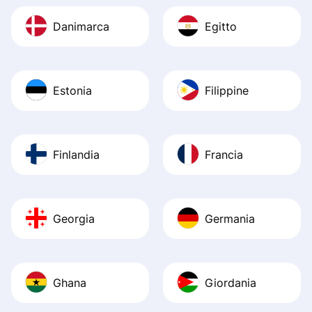
Danimarca
Egitto
Estonia
Filippine
Finlandia
Francia
Georgia
Germania
Ghana
Giordania