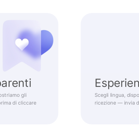
arenti
Esperie
striamo gli
Scegli lingua, dis
prima di cliccare
ricezione — invia