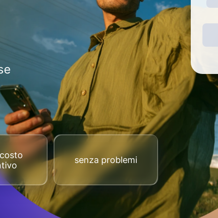
se
costo
senza problemi
tivo