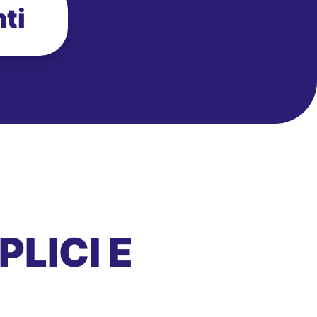
ti
LICI E