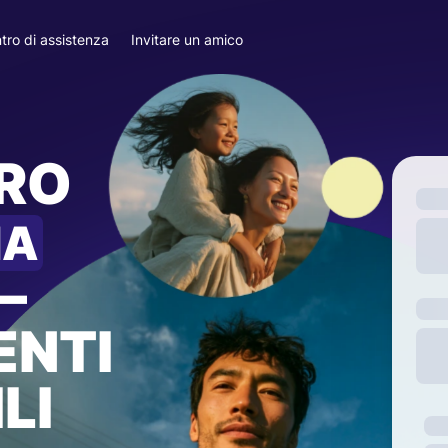
tro di assistenza
Invitare un amico
ARO
IA
—
ENTI
LI