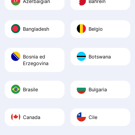
Azerbaigian
Bahrein
Bangladesh
Belgio
Bosnia ed
Botswana
Erzegovina
Brasile
Bulgaria
Canada
Cile