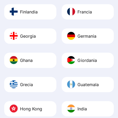
Finlandia
Francia
Georgia
Germania
Ghana
Giordania
Grecia
Guatemala
Hong Kong
India