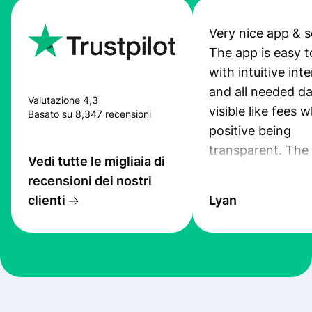
Very nice app & s
The app is easy t
with intuitive int
and all needed da
Valutazione 4,3
visible like fees w
Basato su 8,347 recensioni
positive being
transparent. The
Vedi tutte le migliaia di
service is great, l
recensioni dei nostri
transfers are fas
clienti
Lyan
the exchange rate
very good! The
customer suppor
at Profee is very 
& responsive. I h
few questions wh