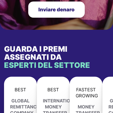
Inviare denaro
GUARDA I PREMI
ASSEGNATI DA
ESPERTI DEL SETTORE
BEST
BEST
FASTEST
GROWING
GLOBAL
INTERNATIONAL
G
REMITTANCE
MONEY
MONEY
R
COMPANY
TRANSFER
TRANSFER
C