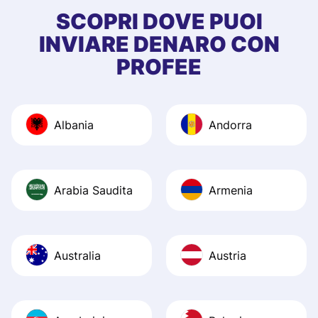
first started usin
SCOPRI DOVE PUOI
app, and they we
INVIARE DENARO CON
quick to provide 
PROFEE
and helpful answ
Also, the level u
journey was smo
Albania
Andorra
Recommend it!
Arabia Saudita
Armenia
Australia
Austria