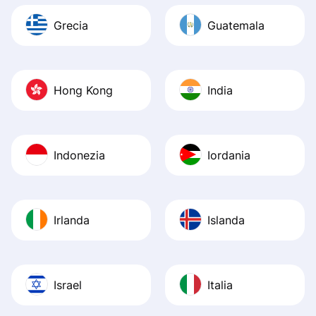
Grecia
Guatemala
Hong Kong
India
Indonezia
Iordania
Irlanda
Islanda
Israel
Italia