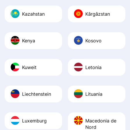
Kazahstan
Kârgâzstan
Kenya
Kosovo
Kuweit
Letonia
Liechtenstein
Lituania
Luxemburg
Macedonia de
Nord