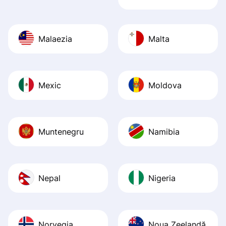
Malaezia
Malta
Mexic
Moldova
Muntenegru
Namibia
Nepal
Nigeria
Norvegia
Noua Zeelandă