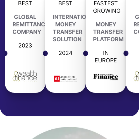
BEST
BEST
FASTEST
GROWING
GLOBAL
INTERNATIONAL
G
REMITTANCE
MONEY
MONEY
R
COMPANY
TRANSFER
TRANSFER
C
SOLUTION
PLATFORM
2023
2024
IN
EUROPE