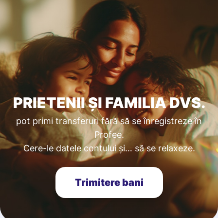
PRIETENII ȘI FAMILIA DVS.
pot primi transferuri fără să se înregistreze în
Profee.
Cere-le datele contului și… să se relaxeze.
Trimitere bani