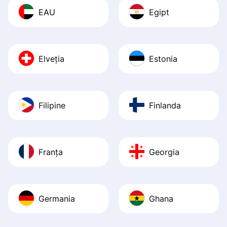
EAU
Egipt
Elveția
Estonia
Filipine
Finlanda
Franța
Georgia
Germania
Ghana