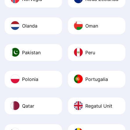
Olanda
Oman
Pakistan
Peru
Polonia
Portugalia
Qatar
Regatul Unit