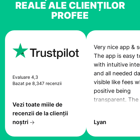
REALE ALE CLIENȚILOR
PROFEE
Very nice app & s
The app is easy t
with intuitive int
and all needed da
Evaluare 4,3
visible like fees w
Bazat pe 8,347 recenzii
positive being
transparent. The
Vezi toate miile de
service is great, l
recenzii de la clienții
transfers are fas
noștri
Lyan
the exchange rate
very good! The