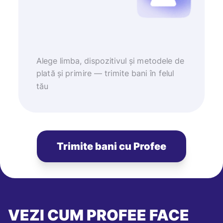
Alege limba, dispozitivul și metodele de
plată și primire — trimite bani în felul
tău
Trimite bani cu Profee
VEZI CUM PROFEE FACE