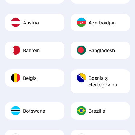
Austria
Azerbaidjan
Bahrein
Bangladesh
Belgia
Bosnia şi
Herţegovina
Botswana
Brazilia