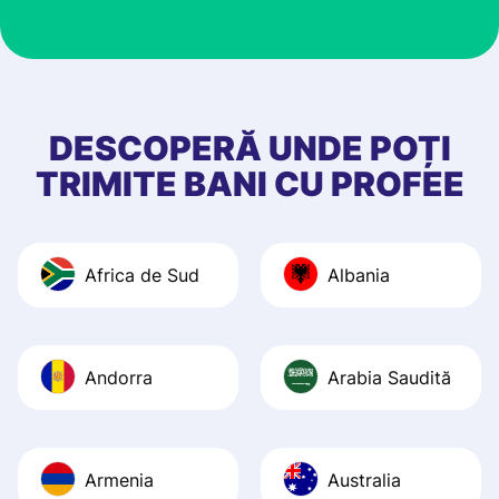
customer suppor
at Profee is very 
& responsive. I h
few questions wh
first started usin
DESCOPERĂ UNDE POȚI
app, and they we
TRIMITE BANI CU PROFEE
quick to provide 
and helpful answ
Also, the level u
Africa de Sud
Albania
journey was smo
Recommend it!
Andorra
Arabia Saudită
Armenia
Australia