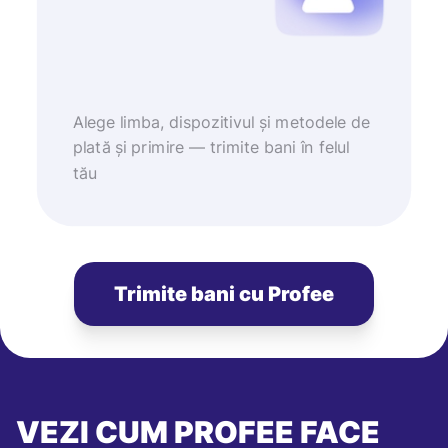
Alege limba, dispozitivul și metodele de
plată și primire — trimite bani în felul
tău
Trimite bani cu Profee
VEZI CUM PROFEE FACE