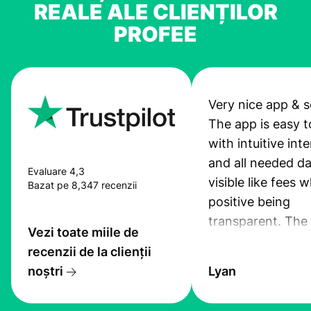
REALE ALE CLIENȚILOR
PROFEE
Very nice app & s
The app is easy t
with intuitive int
and all needed da
Evaluare 4,3
visible like fees w
Bazat pe 8,347 recenzii
positive being
transparent. The
Vezi toate miile de
service is great, l
recenzii de la clienții
transfers are fas
noștri
Lyan
the exchange rate
very good! The