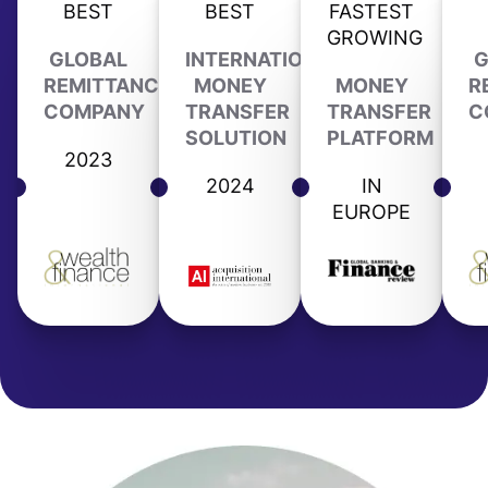
BEST
BEST
FASTEST
GROWING
GLOBAL
INTERNATIONAL
G
REMITTANCE
MONEY
MONEY
R
COMPANY
TRANSFER
TRANSFER
C
SOLUTION
PLATFORM
2023
2024
IN
EUROPE