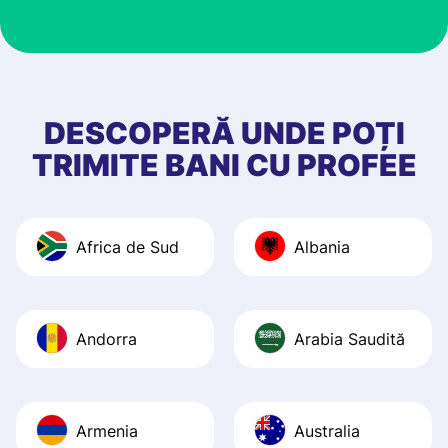
customer suppor
at Profee is very 
& responsive. I h
few questions wh
first started usin
DESCOPERĂ UNDE POȚI
app, and they we
TRIMITE BANI CU PROFEE
quick to provide 
and helpful answ
Also, the level u
Africa de Sud
Albania
journey was smo
Recommend it!
Andorra
Arabia Saudită
Armenia
Australia