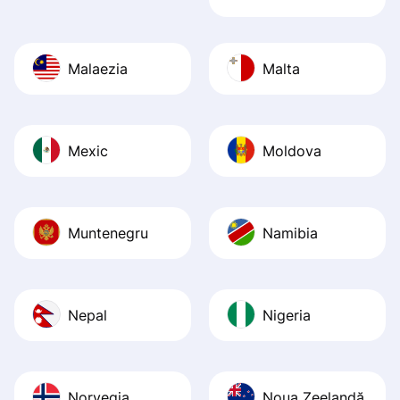
Malaezia
Malta
Mexic
Moldova
Muntenegru
Namibia
Nepal
Nigeria
Norvegia
Noua Zeelandă