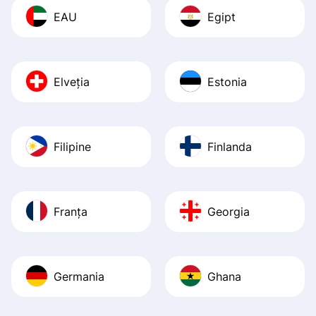
EAU
Egipt
Elveția
Estonia
Filipine
Finlanda
Franța
Georgia
Germania
Ghana