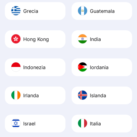
Grecia
Guatemala
Hong Kong
India
Indonezia
Iordania
Irlanda
Islanda
Israel
Italia