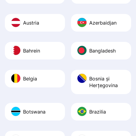
Austria
Azerbaidjan
Bahrein
Bangladesh
Belgia
Bosnia şi
Herţegovina
Botswana
Brazilia