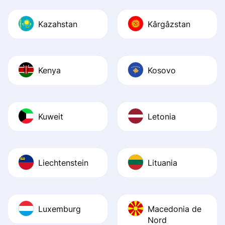
Kazahstan
Kârgâzstan
Kenya
Kosovo
Kuweit
Letonia
Liechtenstein
Lituania
Luxemburg
Macedonia de
Nord