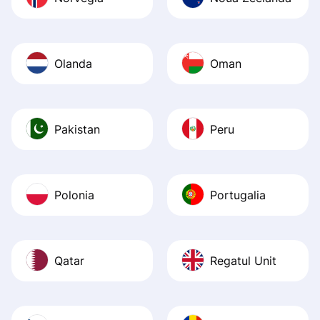
Olanda
Oman
Pakistan
Peru
Polonia
Portugalia
Qatar
Regatul Unit