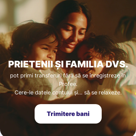
PRIETENII ȘI FAMILIA DVS.
pot primi transferuri fără să se înregistreze în
Profee.
Cere-le datele contului și… să se relaxeze.
Trimitere bani