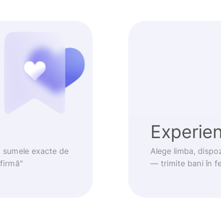
Experienț
m sumele exacte de
Alege limba, dispoz
nfirmă"
— trimite bani în fe