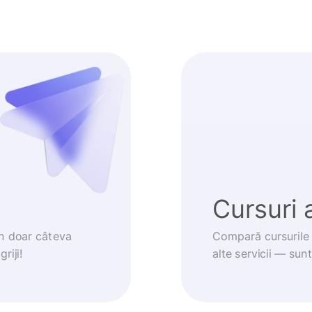
Cursuri 
în doar câteva
Compară cursurile 
riji!
alte servicii — sun