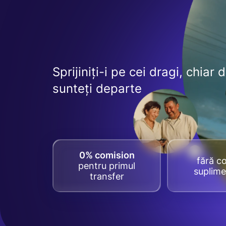
Sprijiniți-i pe cei dragi, chiar 
sunteți departe
0% comision
fără co
pentru primul
suplime
transfer