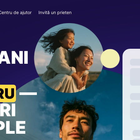
Centru de ajutor
Invită un prieten
ANI
—
RU
RI
PLE