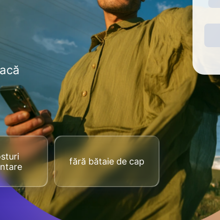
dacă
sturi
fără bătaie de cap
ntare