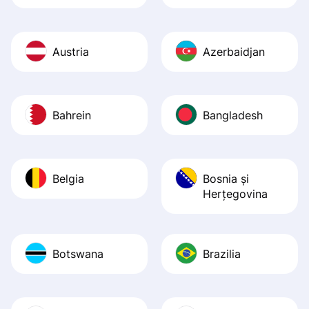
Austria
Azerbaidjan
Bahrein
Bangladesh
Belgia
Bosnia şi
Herţegovina
Botswana
Brazilia