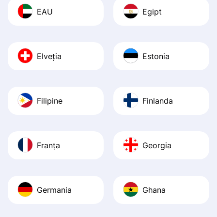
EAU
Egipt
Elveția
Estonia
Filipine
Finlanda
Franța
Georgia
Germania
Ghana