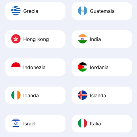
Grecia
Guatemala
Hong Kong
India
Indonezia
Iordania
Irlanda
Islanda
Israel
Italia