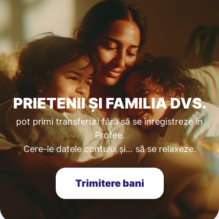
PRIETENII ȘI FAMILIA DVS.
pot primi transferuri fără să se înregistreze în
Profee.
Cere-le datele contului și… să se relaxeze.
Trimitere bani