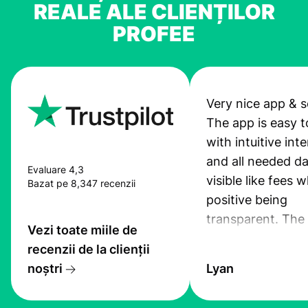
REALE ALE CLIENȚILOR
PROFEE
Very nice app & s
The app is easy t
with intuitive int
and all needed da
Evaluare 4,3
visible like fees w
Bazat pe 8,347 recenzii
positive being
transparent. The
Vezi toate miile de
service is great, l
recenzii de la clienții
transfers are fas
noștri
Lyan
the exchange rate
very good! The