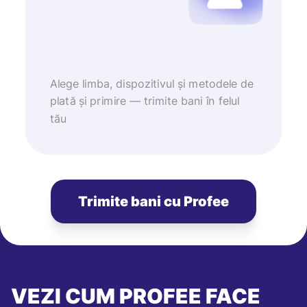
Alege limba, dispozitivul și metodele de
plată și primire — trimite bani în felul
tău
Trimite bani cu Profee
VEZI CUM PROFEE FACE