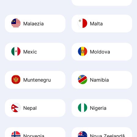
Malaezia
Malta
Mexic
Moldova
Muntenegru
Namibia
Nepal
Nigeria
Norvegia
Noua Zeelandă