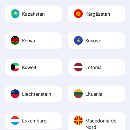
Kazahstan
Kârgâzstan
Kenya
Kosovo
Kuweit
Letonia
Liechtenstein
Lituania
Luxemburg
Macedonia de
Nord