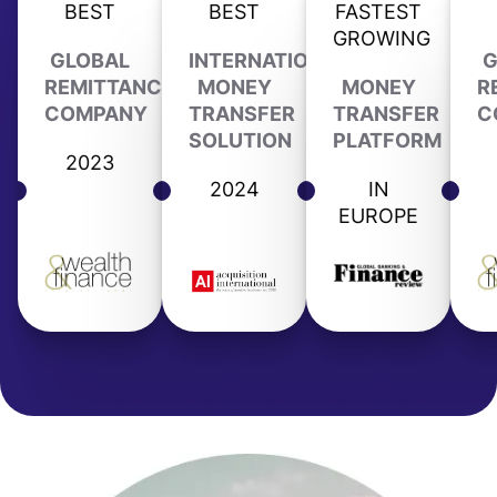
BEST
BEST
FASTEST
GROWING
GLOBAL
INTERNATIONAL
G
REMITTANCE
MONEY
MONEY
R
COMPANY
TRANSFER
TRANSFER
C
SOLUTION
PLATFORM
2023
2024
IN
EUROPE