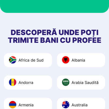
customer suppor
at Profee is very 
& responsive. I h
few questions wh
first started usin
DESCOPERĂ UNDE POȚI
app, and they we
TRIMITE BANI CU PROFEE
quick to provide 
and helpful answ
Also, the level u
Africa de Sud
Albania
journey was smo
Recommend it!
Andorra
Arabia Saudită
Armenia
Australia