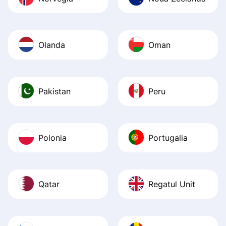
Olanda
Oman
Pakistan
Peru
Polonia
Portugalia
Qatar
Regatul Unit