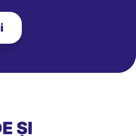
i
E ȘI