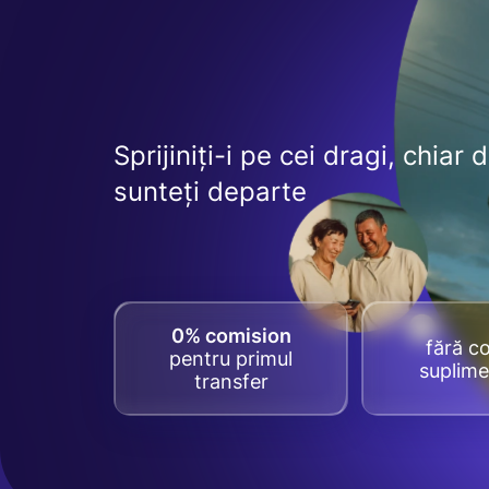
Sprijiniți-i pe cei dragi, chiar 
sunteți departe
0% comision
fără co
pentru primul
suplime
transfer