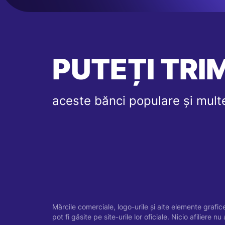
PUTEȚI TRIM
aceste bănci populare și multe
Mărcile comerciale, logo-urile și alte elemente grafic
pot fi găsite pe site-urile lor oficiale. Nicio afiliere nu