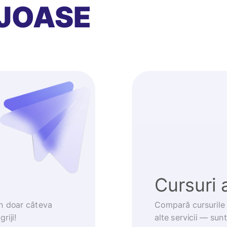
JOASE
Cursuri 
în doar câteva
Compară cursurile 
riji!
alte servicii — sun