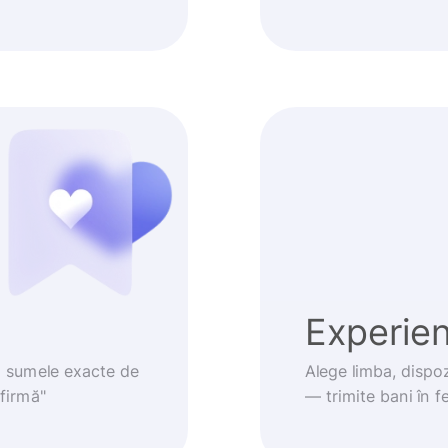
Experienț
m sumele exacte de
Alege limba, dispoz
nfirmă"
— trimite bani în fe