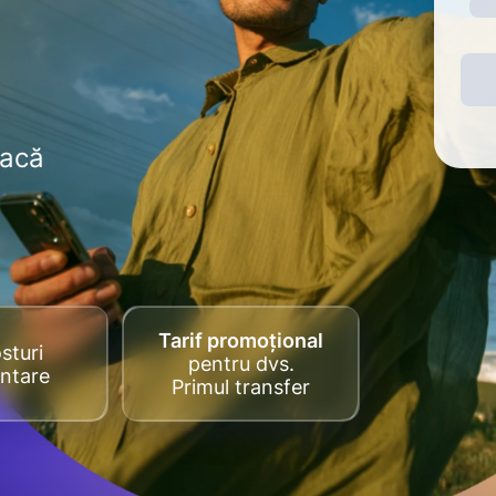
dacă
Tarif promoțional
sturi
pentru dvs.
ntare
Primul transfer