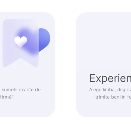
Experienț
m sumele exacte de
Alege limba, dispoz
nfirmă"
— trimite bani în fe