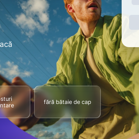
dacă
sturi
fără bătaie de cap
ntare