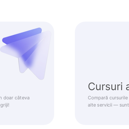
Cursuri 
în doar câteva
Compară cursurile 
riji!
alte servicii — sun