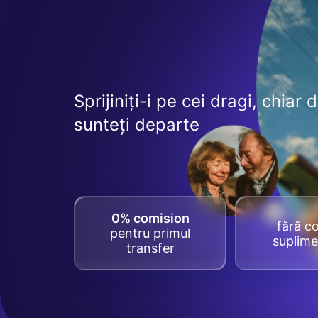
Sprijiniți-i pe cei dragi, chiar 
sunteți departe
0% comision
fără co
pentru primul
suplime
transfer