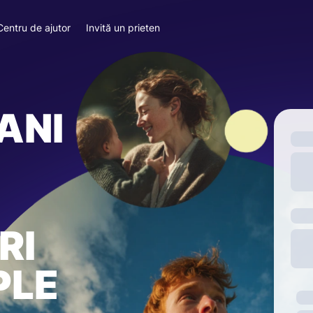
Centru de ajutor
Invită un prieten
ANI
RI
PLE