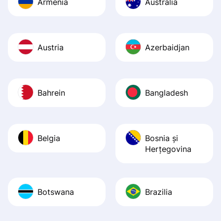
Armenia
Australia
Austria
Azerbaidjan
Bahrein
Bangladesh
Belgia
Bosnia şi
Herţegovina
Botswana
Brazilia