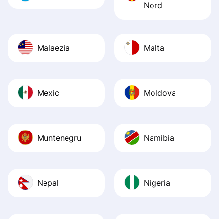
Nord
Malaezia
Malta
Mexic
Moldova
Muntenegru
Namibia
Nepal
Nigeria