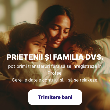
PRIETENII ȘI FAMILIA DVS.
pot primi transferuri fără să se înregistreze în
Profee.
Cere-le datele contului și… să se relaxeze.
Trimitere bani