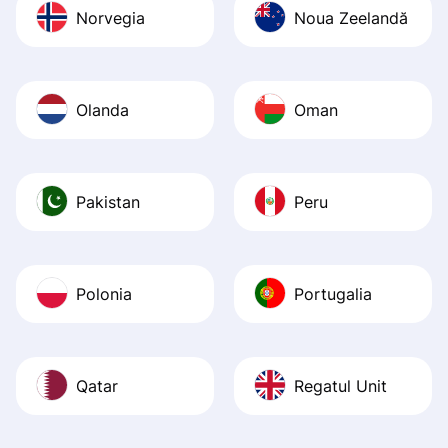
Norvegia
Noua Zeelandă
Olanda
Oman
Pakistan
Peru
Polonia
Portugalia
Qatar
Regatul Unit