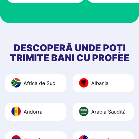
very good! The
customer suppor
at Profee is very 
& responsive. I h
few questions wh
first started usin
DESCOPERĂ UNDE POȚI
app, and they we
TRIMITE BANI CU PROFEE
quick to provide 
and helpful answ
Also, the level u
Africa de Sud
Albania
journey was smo
Recommend it!
Andorra
Arabia Saudită