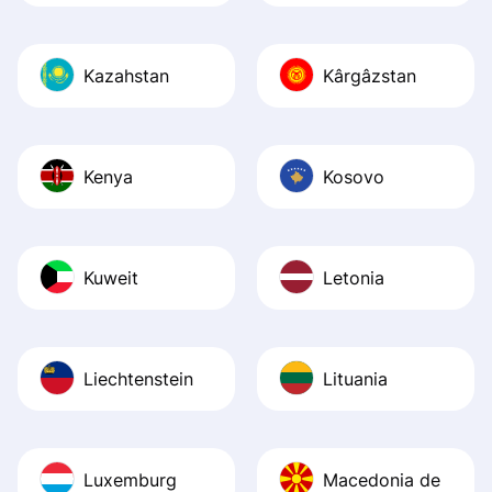
Kazahstan
Kârgâzstan
Kenya
Kosovo
Kuweit
Letonia
Liechtenstein
Lituania
Luxemburg
Macedonia de