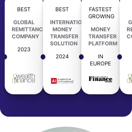
BEST
BEST
FASTEST
GROWING
GLOBAL
INTERNATIONAL
G
REMITTANCE
MONEY
MONEY
R
COMPANY
TRANSFER
TRANSFER
C
SOLUTION
PLATFORM
2023
2024
IN
EUROPE