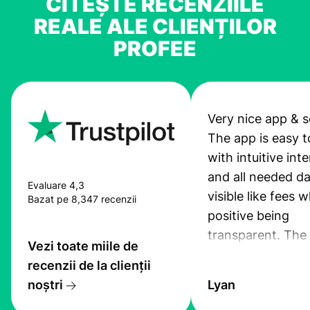
CITEȘTE RECENZIILE
REALE ALE CLIENȚILOR
PROFEE
Very nice app & s
The app is easy t
with intuitive int
and all needed da
Evaluare 4,3
visible like fees w
Bazat pe 8,347 recenzii
positive being
transparent. The
Vezi toate miile de
service is great, l
recenzii de la clienții
transfers are fas
noștri
Lyan
the exchange rate