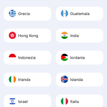
Grecia
Guatemala
Hong Kong
India
Indonezia
Iordania
Irlanda
Islanda
Israel
Italia