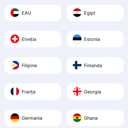
EAU
Egipt
Elveția
Estonia
Filipine
Finlanda
Franța
Georgia
Germania
Ghana