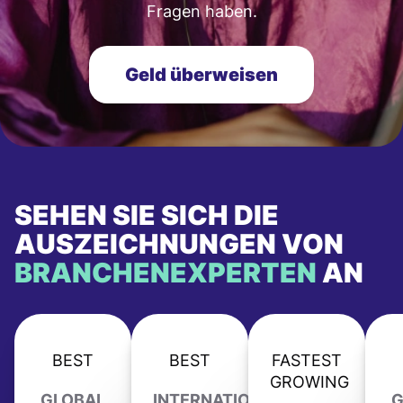
Fragen haben.
Geld überweisen
SEHEN SIE SICH DIE
AUSZEICHNUNGEN VON
BRANCHENEXPERTEN
AN
BEST
BEST
FASTEST
GROWING
GLOBAL
INTERNATIONAL
G