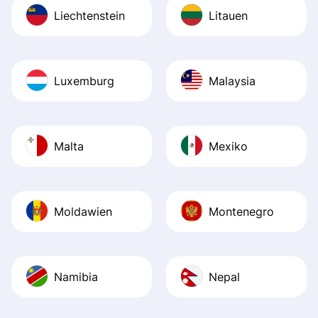
Liechtenstein
Litauen
Luxemburg
Malaysia
Malta
Mexiko
Moldawien
Montenegro
Namibia
Nepal