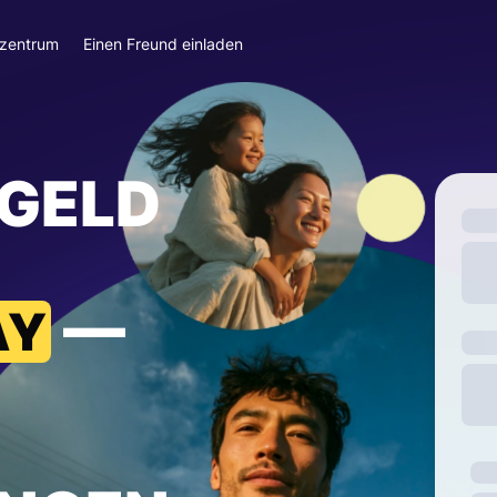
szentrum
Einen Freund einladen
 GELD
—
AY