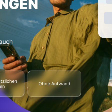
NGEN
 auch
tzlichen
Оhne Aufwand
ten