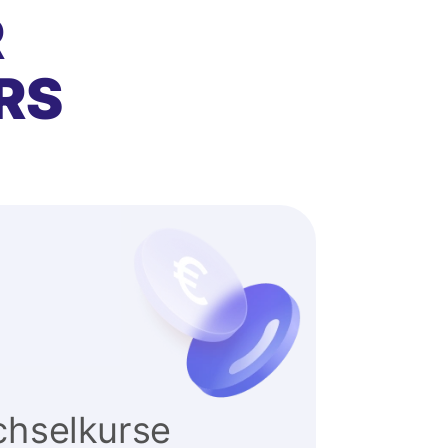
R
RS
hselkurse