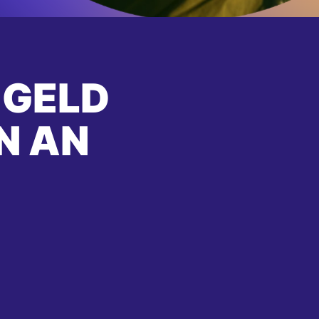
 GELD
N AN