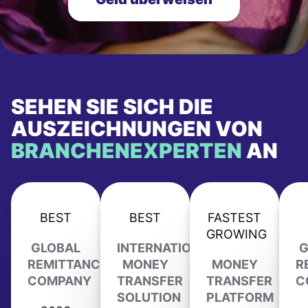
SEHEN SIE SICH DIE
AUSZEICHNUNGEN VON
BRANCHENEXPERTEN
AN
BEST
BEST
FASTEST
GROWING
GLOBAL
INTERNATIONAL
G
REMITTANCE
MONEY
MONEY
R
COMPANY
TRANSFER
TRANSFER
C
SOLUTION
PLATFORM