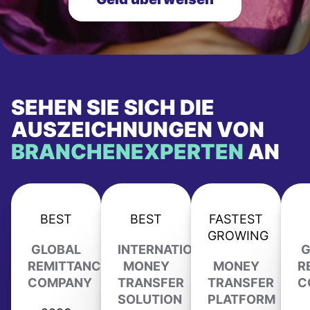
SEHEN SIE SICH DIE
AUSZEICHNUNGEN VON
BRANCHENEXPERTEN
AN
BEST
BEST
FASTEST
GROWING
GLOBAL
INTERNATIONAL
G
REMITTANCE
MONEY
MONEY
R
COMPANY
TRANSFER
TRANSFER
C
SOLUTION
PLATFORM