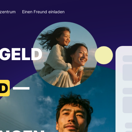
szentrum
Einen Freund einladen
 GELD
—
D