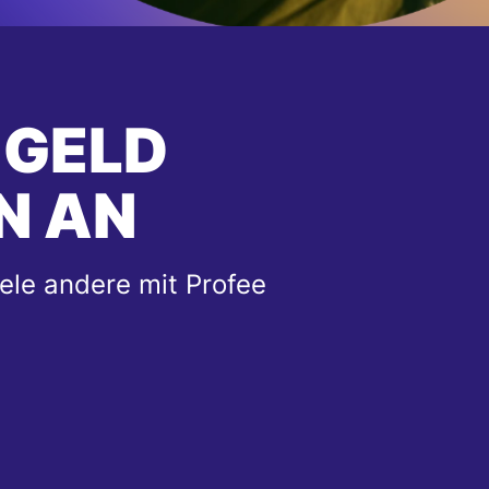
 GELD
N AN
ele andere mit Profee