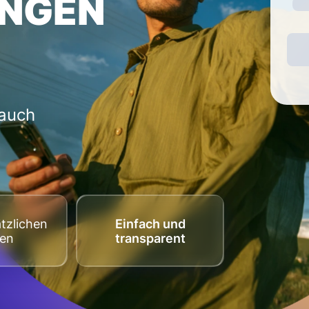
NGEN
 auch
tzlichen
Einfach und
ten
transparent