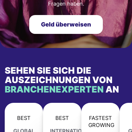
Fragen haben.
Geld überweisen
SEHEN SIE SICH DIE
AUSZEICHNUNGEN VON
BRANCHENEXPERTEN
AN
BEST
BEST
FASTEST
GROWING
GLOBAL
INTERNATIONAL
G