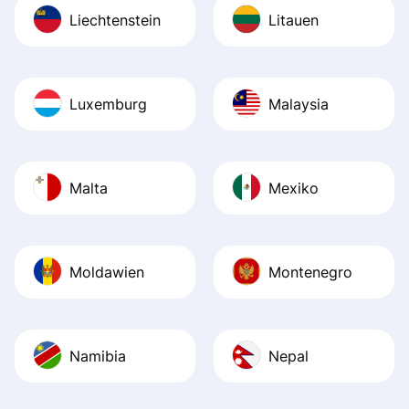
Liechtenstein
Litauen
Luxemburg
Malaysia
Malta
Mexiko
Moldawien
Montenegro
Namibia
Nepal