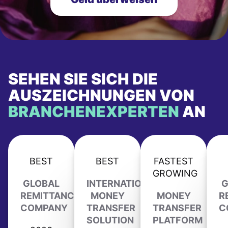
SEHEN SIE SICH DIE
AUSZEICHNUNGEN VON
BRANCHENEXPERTEN
AN
BEST
BEST
FASTEST
GROWING
GLOBAL
INTERNATIONAL
G
REMITTANCE
MONEY
MONEY
R
COMPANY
TRANSFER
TRANSFER
C
SOLUTION
PLATFORM