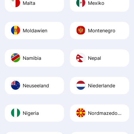
Malta
Mexiko
Moldawien
Montenegro
Namibia
Nepal
Neuseeland
Niederlande
Nigeria
Nordmazedonien