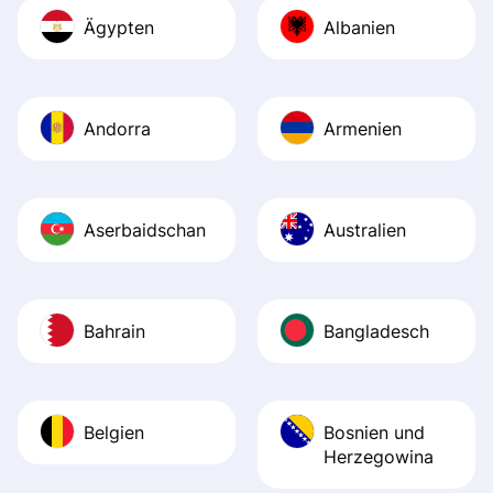
Ägypten
Albanien
Andorra
Armenien
Aserbaidschan
Australien
Bahrain
Bangladesch
Belgien
Bosnien und
Herzegowina