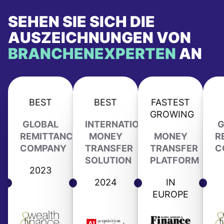
SEHEN SIE SICH DIE
AUSZEICHNUNGEN VON
BRANCHENEXPERTEN
AN
BEST
BEST
FASTEST
GROWING
GLOBAL
INTERNATIONAL
G
REMITTANCE
MONEY
MONEY
R
COMPANY
TRANSFER
TRANSFER
C
SOLUTION
PLATFORM
2023
2024
IN
EUROPE