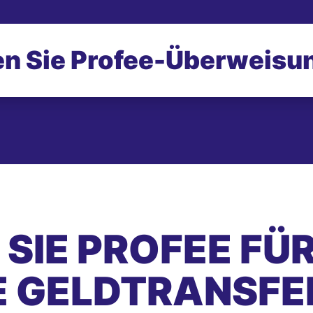
n Sie Profee-
Überweisu
SIE PROFEE FÜ
E GELDTRANSFE