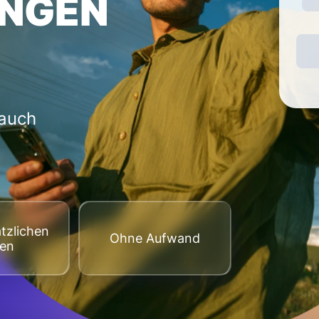
NGEN
 auch
tzlichen
Оhne Aufwand
ten