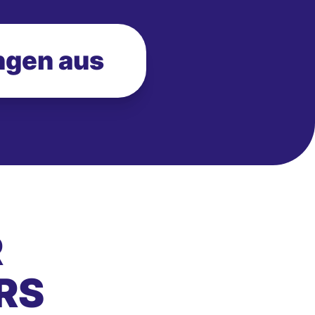
ngen aus
R
RS