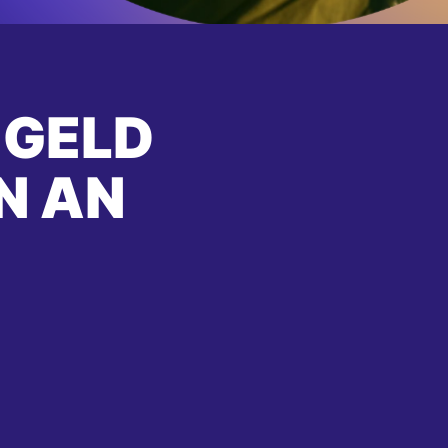
 GELD
N AN