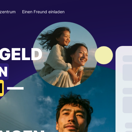
szentrum
Einen Freund einladen
 GELD
N
—
N