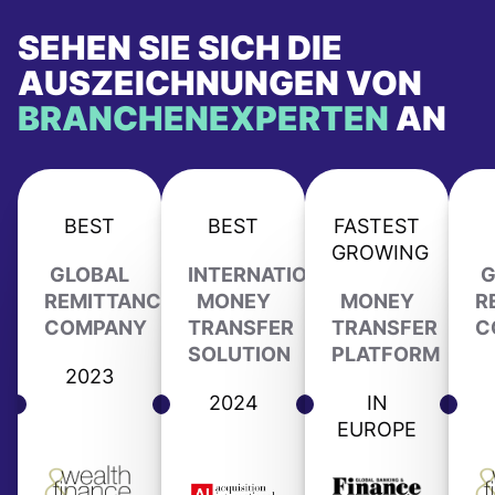
SEHEN SIE SICH DIE
AUSZEICHNUNGEN VON
BRANCHENEXPERTEN
AN
BEST
BEST
FASTEST
GROWING
GLOBAL
INTERNATIONAL
G
REMITTANCE
MONEY
MONEY
R
COMPANY
TRANSFER
TRANSFER
C
SOLUTION
PLATFORM
2023
2024
IN
EUROPE