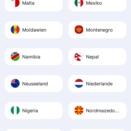
Malta
Mexiko
Moldawien
Montenegro
Namibia
Nepal
Neuseeland
Niederlande
Nigeria
Nordmazedonien