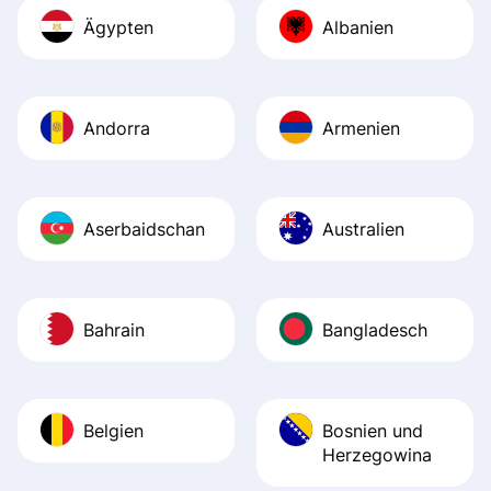
Ägypten
Albanien
Andorra
Armenien
Aserbaidschan
Australien
Bahrain
Bangladesch
Belgien
Bosnien und
Herzegowina