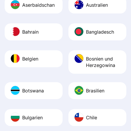
Aserbaidschan
Australien
Bahrain
Bangladesch
Belgien
Bosnien und
Herzegowina
Botswana
Brasilien
Bulgarien
Chile