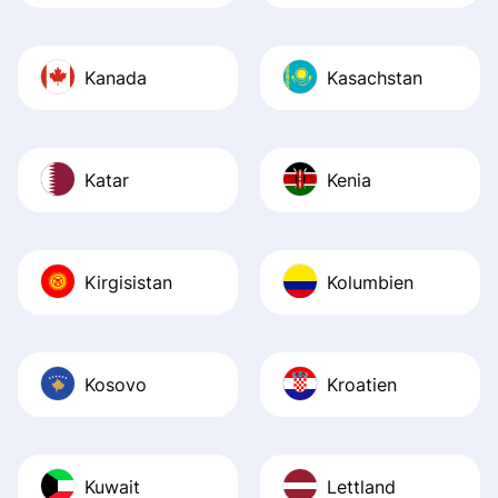
Kanada
Kasachstan
Katar
Kenia
Kirgisistan
Kolumbien
Kosovo
Kroatien
Kuwait
Lettland