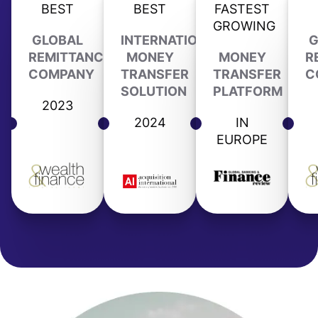
BEST
BEST
FASTEST
GROWING
GLOBAL
INTERNATIONAL
G
REMITTANCE
MONEY
MONEY
R
COMPANY
TRANSFER
TRANSFER
C
SOLUTION
PLATFORM
2023
2024
IN
EUROPE