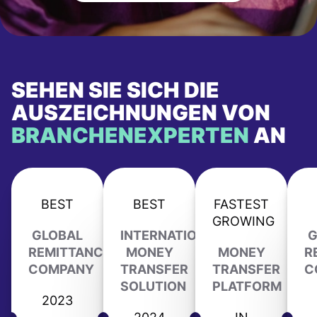
SEHEN SIE SICH DIE
AUSZEICHNUNGEN VON
BRANCHENEXPERTEN
AN
BEST
BEST
FASTEST
GROWING
GLOBAL
INTERNATIONAL
G
REMITTANCE
MONEY
MONEY
R
COMPANY
TRANSFER
TRANSFER
C
SOLUTION
PLATFORM
2023