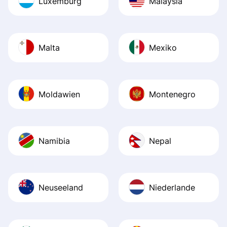
Luxemburg
Malaysia
Malta
Mexiko
Moldawien
Montenegro
Namibia
Nepal
Neuseeland
Niederlande