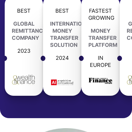
BEST
BEST
FASTEST
GROWING
GLOBAL
INTERNATIONAL
G
REMITTANCE
MONEY
MONEY
R
COMPANY
TRANSFER
TRANSFER
C
SOLUTION
PLATFORM
2023
2024
IN
EUROPE