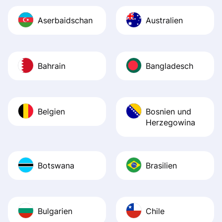
Aserbaidschan
Australien
Bahrain
Bangladesch
Belgien
Bosnien und
Herzegowina
Botswana
Brasilien
Bulgarien
Chile