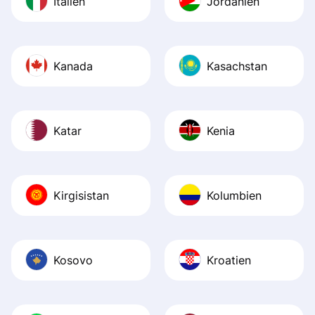
Italien
Jordanien
Kanada
Kasachstan
Katar
Kenia
Kirgisistan
Kolumbien
Kosovo
Kroatien