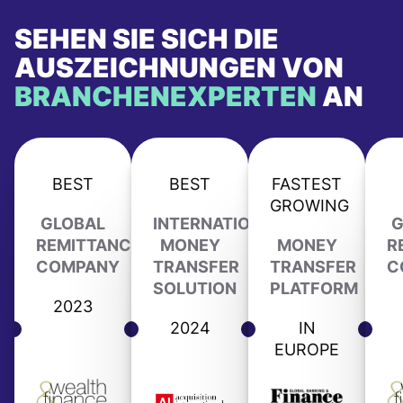
SEHEN SIE SICH DIE
AUSZEICHNUNGEN VON
BRANCHENEXPERTEN
AN
BEST
BEST
FASTEST
GROWING
GLOBAL
INTERNATIONAL
G
REMITTANCE
MONEY
MONEY
R
COMPANY
TRANSFER
TRANSFER
C
SOLUTION
PLATFORM
2023
2024
IN
EUROPE