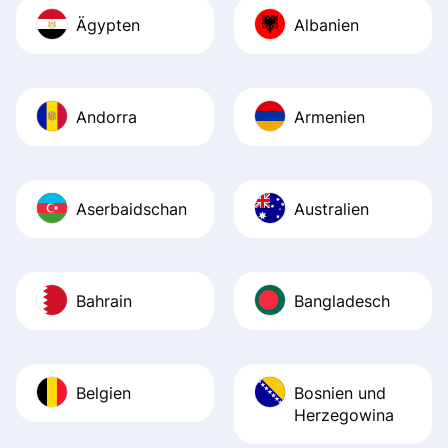
Ägypten
Albanien
Andorra
Armenien
Aserbaidschan
Australien
Bahrain
Bangladesch
Belgien
Bosnien und
Herzegowina