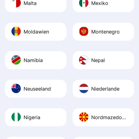
Malta
Mexiko
Moldawien
Montenegro
Namibia
Nepal
Neuseeland
Niederlande
Nigeria
Nordmazedonien