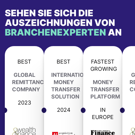
SEHEN SIE SICH DIE
AUSZEICHNUNGEN VON
BRANCHENEXPERTEN
AN
BEST
BEST
FASTEST
GROWING
GLOBAL
INTERNATIONAL
G
REMITTANCE
MONEY
MONEY
R
COMPANY
TRANSFER
TRANSFER
C
SOLUTION
PLATFORM
2023
2024
IN
EUROPE