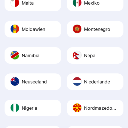
Malta
Mexiko
Moldawien
Montenegro
Namibia
Nepal
Neuseeland
Niederlande
Nigeria
Nordmazedonien