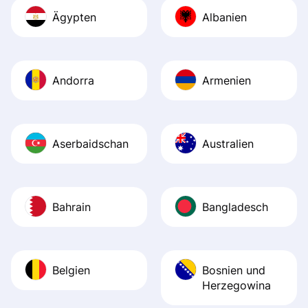
Ägypten
Albanien
Andorra
Armenien
Aserbaidschan
Australien
Bahrain
Bangladesch
Belgien
Bosnien und
Herzegowina