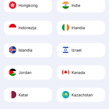
Hongkong
Indie
Indonezja
Irlandia
Islandia
Izrael
Jordan
Kanada
Katar
Kazachstan