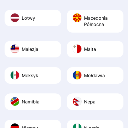
Łotwy
Macedonia
Północna
Malezja
Malta
Meksyk
Mołdawia
Namibia
Nepal
Niemcy
Nigeria