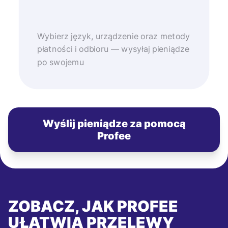
Wybierz język, urządzenie oraz metody
płatności i odbioru — wysyłaj pieniądze
po swojemu
Wyślij pieniądze za pomocą
Profee
ZOBACZ, JAK PROFEE
UŁATWIA PRZELEWY