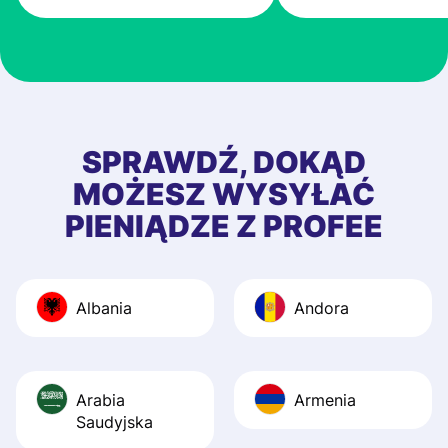
very good! The
customer suppor
at Profee is very 
& responsive. I h
few questions wh
first started usin
SPRAWDŹ, DOKĄD
app, and they we
MOŻESZ WYSYŁAĆ
quick to provide 
PIENIĄDZE Z PROFEE
and helpful answ
Also, the level u
journey was smo
Albania
Andora
Recommend it!
Arabia
Armenia
Saudyjska