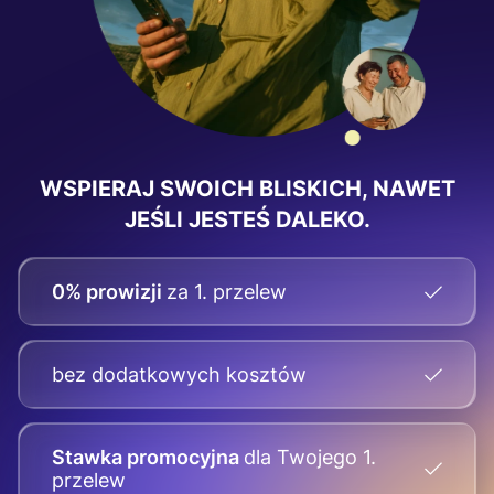
WSPIERAJ SWOICH BLISKICH, NAWET
JEŚLI JESTEŚ DALEKO.
0% prowizji
za 1. przelew
bez dodatkowych kosztów
Stawka promocyjna
dla Twojego
1.
przelew