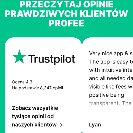
PRZECZYTAJ OPINIE
PRAWDZIWYCH KLIENTÓW
PROFEE
Very nice app & s
The app is easy t
with intuitive int
and all needed da
Ocena 4,3
visible like fees w
Na podstawie 8,347 opinii
positive being
transparent. The
Zobacz wszystkie
service is great, l
tysiące opinii od
transfers are fas
naszych klientów
Lyan
the exchange rate