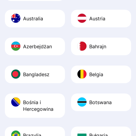
Australia
Austria
Azerbejdżan
Bahrajn
Bangladesz
Belgia
Bośnia i
Botswana
Hercegowina
Brazylia
Bułgaria