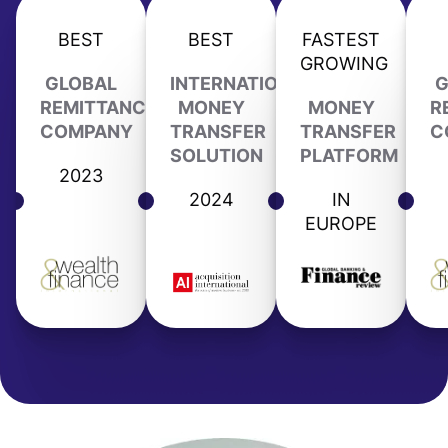
BEST
BEST
FASTEST
GROWING
GLOBAL
INTERNATIONAL
G
REMITTANCE
MONEY
MONEY
R
COMPANY
TRANSFER
TRANSFER
C
SOLUTION
PLATFORM
2023
2024
IN
EUROPE