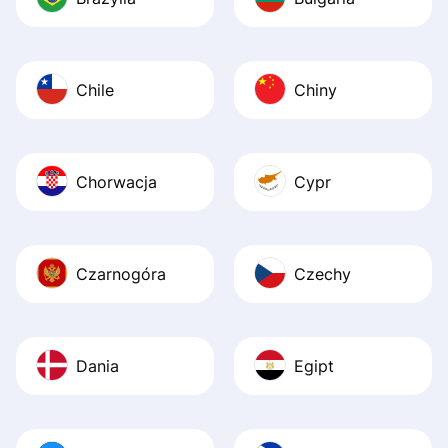
Chile
Chiny
Chorwacja
Cypr
Czarnogóra
Czechy
Dania
Egipt