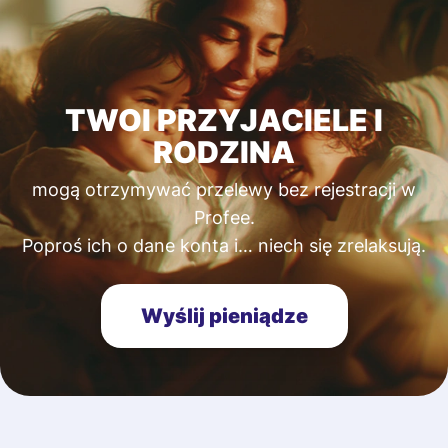
TWOI PRZYJACIELE I
RODZINA
mogą otrzymywać przelewy bez rejestracji w
Profee.
Poproś ich o dane konta i… niech się zrelaksują.
Wyślij pieniądze