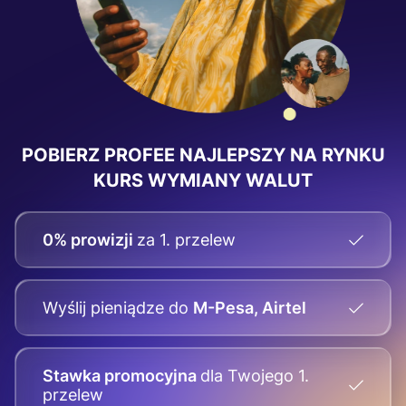
POBIERZ PROFEE
NAJLEPSZY NA RYNKU
KURS WYMIANY WALUT
0% prowizji
za 1. przelew
Wyślij pieniądze
do
M-Pesa, Airtel
Stawka promocyjna
dla Twojego
1.
przelew