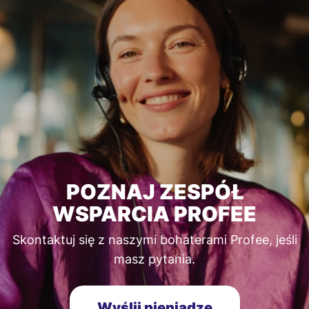
POZNAJ ZESPÓŁ
WSPARCIA PROFEE
Skontaktuj się z naszymi bohaterami Profee, jeśli
masz pytania.
Wyślij pieniądze