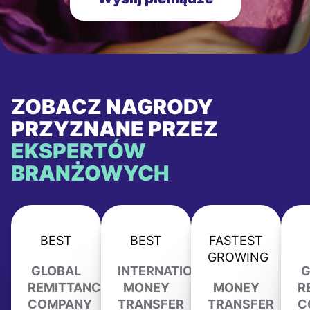
ZOBACZ NAGRODY
PRZYZNANE PRZEZ
EKSPERTÓW
BRANŻOWYCH
BEST
BEST
FASTEST
GROWING
GLOBAL
INTERNATIONAL
G
REMITTANCE
MONEY
MONEY
R
COMPANY
TRANSFER
TRANSFER
C