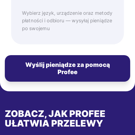
Wybierz język, urządzenie oraz metody
płatności i odbioru — wysyłaj pieniądze
po swojemu
Wyślij pieniądze za pomocą
Profee
ZOBACZ, JAK PROFEE
UŁATWIA PRZELEWY