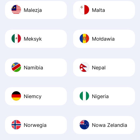
Malezja
Malta
Meksyk
Mołdawia
Namibia
Nepal
Niemcy
Nigeria
Norwegia
Nowa Zelandia