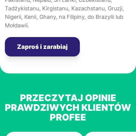
Tadżykistanu, Kirgistanu, Kazachstanu, Gruzji,
Nigerii, Kenii, Ghany, na Filipiny, do Brazylii lub
Mołdawii.
Zaproś i zarabiaj
PRZECZYTAJ OPINIE
PRAWDZIWYCH KLIENTÓW
PROFEE