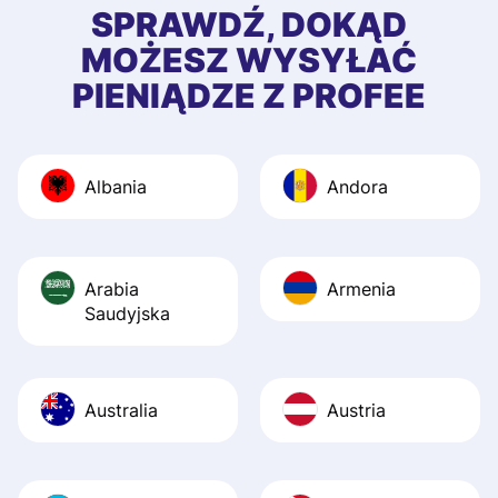
first started usin
SPRAWDŹ, DOKĄD
app, and they we
MOŻESZ WYSYŁAĆ
quick to provide 
PIENIĄDZE Z PROFEE
and helpful answ
Also, the level u
journey was smo
Albania
Andora
Recommend it!
Arabia
Armenia
Saudyjska
Australia
Austria