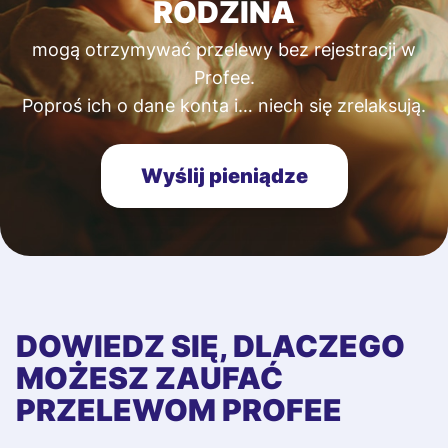
RODZINA
mogą otrzymywać przelewy bez rejestracji w
Profee.
Poproś ich o dane konta i… niech się zrelaksują.
Wyślij pieniądze
DOWIEDZ SIĘ, DLACZEGO
MOŻESZ ZAUFAĆ
PRZELEWOM PROFEE