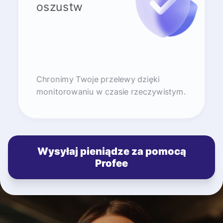
oszustw
Chronimy Twoje przelewy dzięki
monitorowaniu w czasie rzeczywistym.
Wysyłaj pieniądze za pomocą
Profee