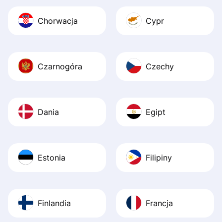
Chorwacja
Cypr
Czarnogóra
Czechy
Dania
Egipt
Estonia
Filipiny
Finlandia
Francja