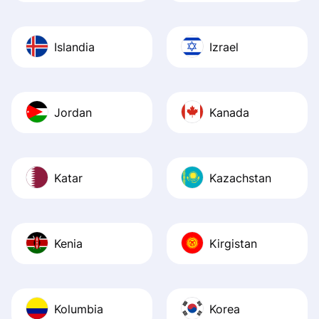
Islandia
Izrael
Jordan
Kanada
Katar
Kazachstan
Kenia
Kirgistan
Kolumbia
Korea