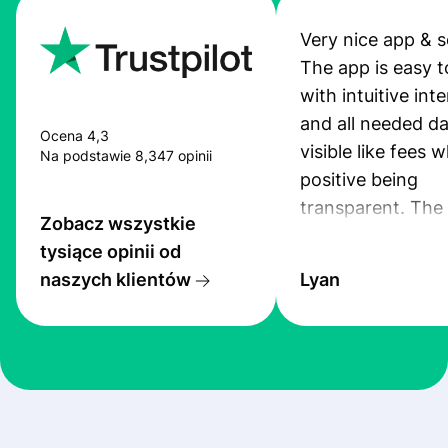
Very nice app & s
The app is easy t
with intuitive int
and all needed da
Ocena 4,3
visible like fees w
Na podstawie 8,347 opinii
positive being
transparent. The
Zobacz wszystkie
service is great, l
tysiące opinii od
transfers are fas
naszych klientów
Lyan
the exchange rate
very good! The
customer suppor
at Profee is very 
& responsive. I h
few questions wh