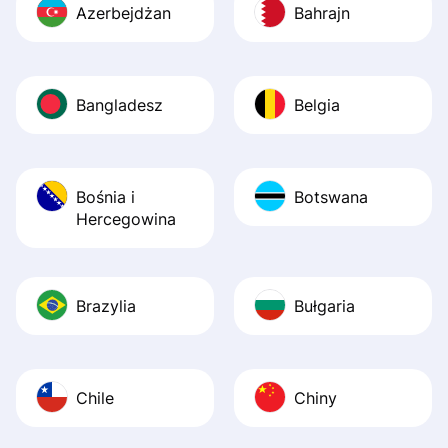
Azerbejdżan
Bahrajn
Bangladesz
Belgia
Bośnia i
Botswana
Hercegowina
Brazylia
Bułgaria
Chile
Chiny