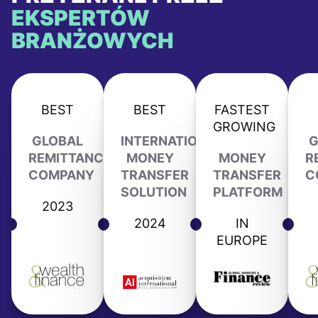
EKSPERTÓW
BRANŻOWYCH
BEST
BEST
FASTEST
GROWING
GLOBAL
INTERNATIONAL
G
REMITTANCE
MONEY
MONEY
R
COMPANY
TRANSFER
TRANSFER
C
SOLUTION
PLATFORM
2023
2024
IN
EUROPE