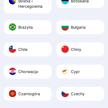
Bośnia i
Botswana
Hercegowina
Brazylia
Bułgaria
Chile
Chiny
Chorwacja
Cypr
Czarnogóra
Czechy