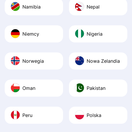
Namibia
Nepal
Niemcy
Nigeria
Norwegia
Nowa Zelandia
Oman
Pakistan
Peru
Polska