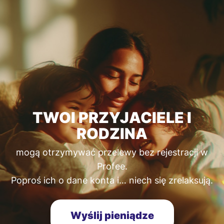
TWOI PRZYJACIELE I
RODZINA
mogą otrzymywać przelewy bez rejestracji w
Profee.
Poproś ich o dane konta i… niech się zrelaksują.
Wyślij pieniądze