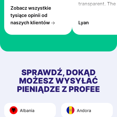
transparent. The
Zobacz wszystkie
service is great, l
tysiące opinii od
transfers are fas
naszych klientów
Lyan
the exchange rate
very good! The
customer suppor
at Profee is very 
& responsive. I h
few questions wh
first started usin
SPRAWDŹ, DOKĄD
app, and they we
MOŻESZ WYSYŁAĆ
quick to provide 
PIENIĄDZE Z PROFEE
and helpful answ
Also, the level u
journey was smo
Albania
Andora
Recommend it!