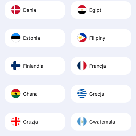
Dania
Egipt
Estonia
Filipiny
Finlandia
Francja
Ghana
Grecja
Gruzja
Gwatemala