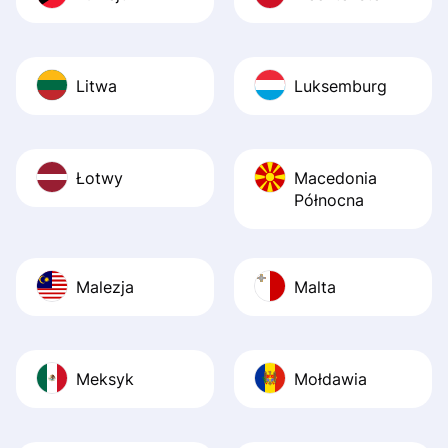
Litwa
Luksemburg
Łotwy
Macedonia
Północna
Malezja
Malta
Meksyk
Mołdawia